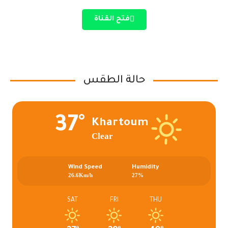
فتح القناة
حالة الطقس
37°
Khartoum
Clear
Wind Speed
Humidity
26.6Km/h
27%
SAT
FRI
THU