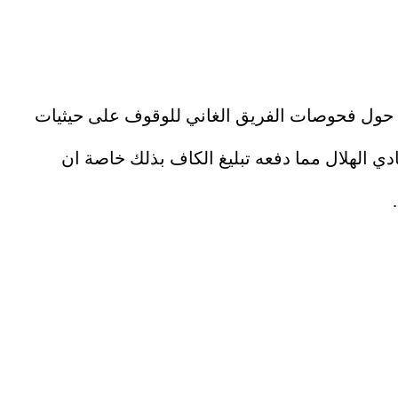
مكي المسئول عن كوفيد 19 في مباراة الهلال والاشانتي حول فحوصات الفريق الغاني للوقوف على حيثيات
دي الهلال مما دفعه تبليغ الكاف بذلك خاصة ان