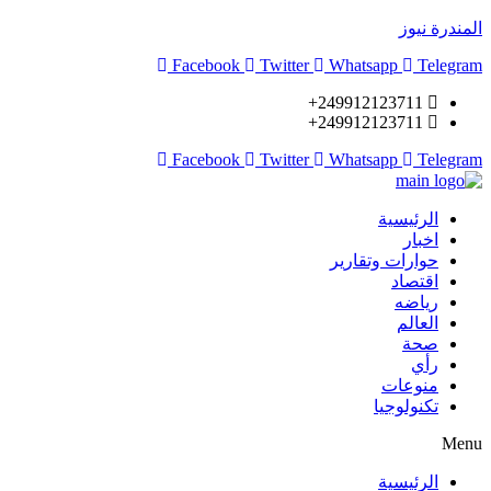
المندرة نيوز
Facebook
Twitter
Whatsapp
Telegram
249912123711+
249912123711+
Facebook
Twitter
Whatsapp
Telegram
الرئيسية
اخبار
حوارات وتقارير
اقتصاد
رياضه
العالم
صحة
رأي
منوعات
تكنولوجيا
Menu
الرئيسية