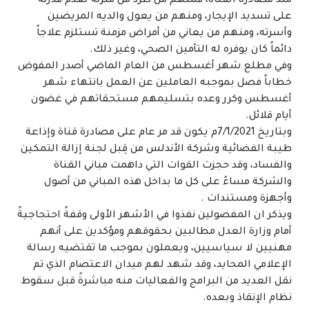
منذ مصادرة القناة، فمنهم من طُرد من منزله لعدم قدرته
على تسديد الإيجار، ومنهم من يعول والديه المريضين
وأسرته، ومنهم من يعاني من أمراض مزمنة تستلزم علاجاً
دائماً كان يوفره له التأمين الصحي، وغير ذلك.
وفي مطلع شهر أغسطس من العام الماضي أصدر المفوض
خطاباً فصل بموجبه العاملين عن العمل بانتهاء شهر
أغسطس وكرر وعده بتسليمهم مستحقاتهم في غضون
أيام قلائل.
وبتاريخ 7/1/2021م يكون قد مر عام على مصادرة قناة وإذاعة
طيبة الفضائية وشركة الأندلس من قِبل لجنة إزالة التمكين
والفساد، وقد حجزت القوات التي داهمت مباني القناة
والشركة مساءً على كل ما بداخل هذه المباني من أصول
وأجهزة ومستندات .
ويذكر ان المفصولين نفذوا في الأشهر الأولى وقفةً احتجاجيةً
أمام وزارة العدل مطالبين بحقوقهم ومؤكدين على أنهم
مهنيين لا سياسيين، ويعملون بموجب ما تقتضيه رسالة
الإعلامي المحايد، وقد شهد لهم ميدان الاعتصام الذي تم
نقل العديد من البرامج والفعاليات منه مباشرةً قبل سقوط
نظام الإنقاذ وبعده.