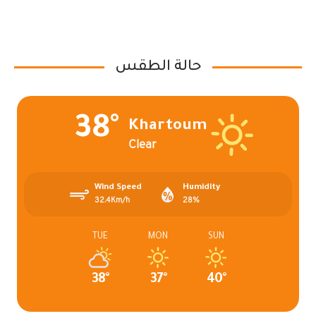
حالة الطقس
38°
Khartoum
Clear
Wind Speed
Humidity
32.4Km/h
28%
TUE
MON
SUN
38°
37°
40°