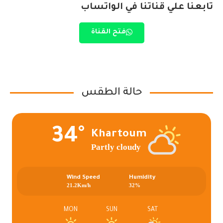
تابعنا علي قناتنا في الواتساب
فتح القناة
حالة الطقس
34°
Khartoum
Partly cloudy
Wind Speed
Humidity
21.2Km/h
32%
MON
SUN
SAT