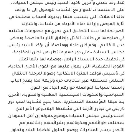
هذا،،وقد شدني وآخرين تاكيد السيد رئيس مجلس السيادة،
على الاستعداد، للحوار مع الشباب للوصول إلى ما يوقف
حالة الانفلات التي يتسبب فيها ويديرها أصحاب مصلحة في
أثارة الفوضى وإراقة دماء الأبرياء من شبابنا، واشارته
الصريحة لما بينه التحقيق الذي يجري مع مجموعات مشتبه
في ضلوعها في حالات القتل وإطلاق النار بالعاصمة وبعض
مدن الاقاليم… وكم كان عادلا وومنصفا أن يؤكد السيد رئيس
مجلس السيادة ،،على دور مهم منتظر، من لجان المقاومة،
في تخفيف حدة الانسداد الراهن، ووصفه لها بأنها تمثل
القوى الحقيقية، التي يعول عليها مع القوى الأخرى الحادبة،
في تأسيس قواعد الفترة الانتقالية وصولا لمرحلة الانتقال
السلمي للسلطة عبر انتخابات حرة ونزيهة.مما يفتح الباب
واسعا لشبابنا لمواصلة حوارهم الجاد مع القوى
السياسية،والمكونات المجتمعية المهنية والفئوية، الأخرى
بما فيها المؤسسة العسكرية. ،مما يتيح لشبابنا لعب دور
تاريخي في تجاوز الأزمة التي تشهدها البلاد.وهو الأمر الذي
اعلنه،رئيس مجلس السيادة،بوضوح،بقوله إن أهل السودان
بمختلف طوائفهم ومكوناتهم وشرائحهم وفئاتهم هم
الأجدر برسم المبادرات ووضع الحلول لقضايا البلاد و تجاوز