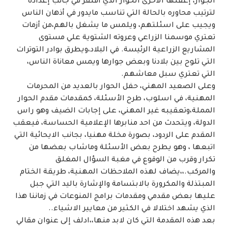
الجوار، إغفلها الاخرى الحوار الذي افتقر في جانب إعداده
لترتيب محاوره بالحالة التي تناسب مايدور في أذهان الناس
ويجيب على اسئلتهم، ويلمس ما يشغل بالهم،من أزمات
تعتري موسمنا الزراعي وعروته الشتوية علي مستوى
المشاريع الزراعية الرئيسة. في البلاد،ويطرق بوادر التوترات
التي تلوح بين بلادنا وبعض جوارها ويمس معاناة الناس،
التي تعتري سبل معاشهم.
وعلى الصعيد المهني، حفل الحوار بالعديد من المحرمات
المهنية، في اسلوب، طرح الأسئلة، كمقدمات مقدم الحوار
المملة،وتعقيبه غير المهني، على إجابات الضيف وهو راس
الدولة، ويتحدث من احد منابرها الإعلامية الحساسة، فيعقب
المقدم على الردود، بصورة مخلة مهنيا، بجانب الايحائية التي
اتبعها ، وهو يطرح بعض الأسئلة وماشاب بعضها من
تكرار وقرب من الوقوع في مغبة السؤال المغلق
والمركب.،،يضاف لهذه الملاحظات المهنية، طريقة الختام
المبتذلة والمكرورة بالابتسامة والإشارة باليد التي جبل
عليها بعض مقدمي ومقدمات برامج المنوعات في زماننا هذا
الذي يشهد اختلالا في الكثير من معايير الاشياء..
بعد هذه المقدمة التي كان لابد منها،،ادلف إلى عنوان مقالي