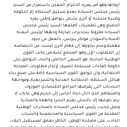
ازماتها،وهو أمر يعززه الالتزام المعلن باستمرار من السيد
رئيس مجلس السيادة بعدم تسليم السلطة إلا لحكومة
وطنية منتخبة أو أخرى تشكل بتوافق وطني يقره
الجميع.وهي تطمينات أطلقها السيد رئيس مجلس
السيادة مقرونة بتحذيرات صارمة وجهها لرئيس البعثة
الامية،بالسودان فولكر بيرتس، بالعمل في حدود
مهمته،وعدم تجاوزها إلى مهام أخرى ليست من اختصاصه. .
إن المطلوب الإن وهو المجمع عليه،من غالب القوى
الوطنية الحادية، هو السعي الخالص والجاد، للتوافق،على
حكومة كفاءات مستقلة تنصرف لإنجاز مطلوبات المرحلة
الانتقالية، وان تتوافق القوى السياسية كافة،على صيغ بناء
هياكل السلطة، الانتقالية العدلية والتشريعية،،ومواجهة
التحديات التي يفرضها التراجع الاقتصادي الموروث
والمتفاقم الذي احال حياة الناس إلى جحيم،وهي غايات لا
يتم بلوغها إلا بالتحلى بقيم التجرد والهمة والمبادرة.
ولعل ترحيب رئيس مجلس السيادة بالمبادرات الوطنية
المقدمة من القوى السياسية والمجتمعية والشباب
الحادب على مصلحة الوطن، الناظر بعمق لمستقبل البلاد،