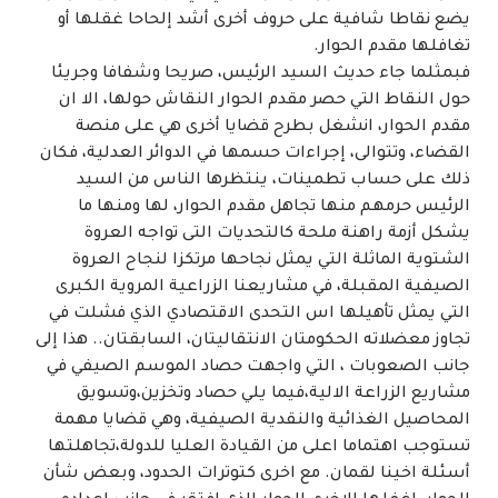
يضع نقاطا شافية على حروف أخرى أشد إلحاحا غقلها أو
تغافلها مقدم الحوار.
فبمثلما جاء حديث السيد الرئيس، صريحا وشفافا وجريئا
حول النقاط التي حصر مقدم الحوار النقاش حولها، الا ان
مقدم الحوار، انشغل بطرح قضايا أخرى هي على منصة
القضاء، وتتوالى، إجراءات حسمها في الدوائر العدلية، فكان
ذلك على حساب تطمينات، ينتظرها الناس من السيد
الرئيس حرمهم منها تجاهل مقدم الحوار، لها ومنها ما
يشكل أزمة راهنة ملحة كالتحديات التى تواجه العروة
الشتوية الماثلة التي يمثل نجاحها مرتكزا لنجاح العروة
الصيفية المقبلة، في مشاريعنا الزراعية المروية الكبرى
التي يمثل تأهيلها اس التحدى الاقتصادي الذي فشلت في
تجاوز معضلاته الحكومتان الانتقاليتان، السابقتان.. هذا إلى
جانب الصعوبات ، التي واجهت حصاد الموسم الصيفي في
مشاريع الزراعة الالية،فيما يلي حصاد وتخزين،وتسويق
المحاصيل الغذائية والنقدية الصيفية، وهي قضايا مهمة
تستوجب اهتماما اعلى من القيادة العليا للدولة،تجاهلتها
أسئلة اخينا لقمان. مع اخرى كتوترات الحدود، وبعض شأن