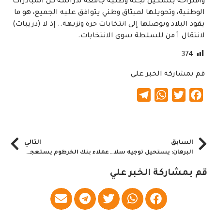
واقتراحه بتشكيل لجنة وطنية جامعة لدراسة كل المبادرات
الوطنية، وتحويلها لميثاق وطني يتوافق عليه الجميع، هو ما
يقود البلاد ويوصلها إلى انتخابات حرة ونزيهة.. إذ لا (دريبات)
لانتقال ٱمن للسلطة سوى الانتخابات.
374
قم بمشاركة الخبر علي
Telegram
WhatsApp
Twitter
Facebook
السابق
التالي
البرهان: يستحيل توجيه سلاحنا لقتل الشعب السوداني
عملاء بنك الخرطوم يستعجلون بمعالجة عطل تطبيق بنكك
قم بمشاركة الخبر علي