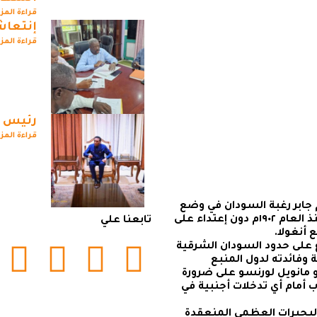
قراءة المز
إنتعاش
قراءة المز
رئيس ال
قراءة المز
 جابر رغبة السودان في وضع
العلامات على حدوده الشرقية التي تم ترسيمها منذ العام ١٩٠٢م دون إعتداء على
تابعنا علي
 أنغولا.
اع على حدود السودان الشرقية
وفائدته لدول المنبع
و مانويل لورنسو على ضرورة
ب أمام أي تدخلات أجنبية في
لبحيرات العظمى المنعقدة