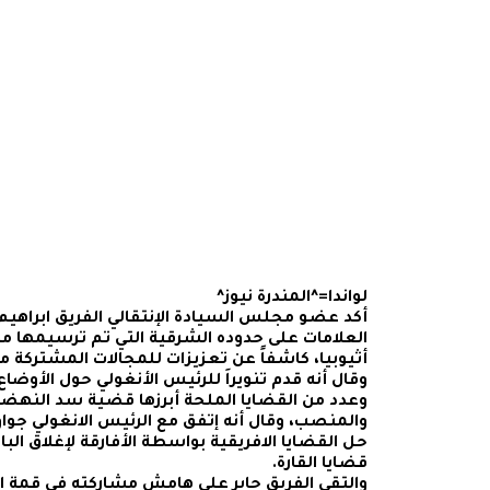
لواندا=^المندرة نيوز^
أكد عضو مجلس السيادة الإنتقالي الفريق ابراهيم
أثيوبيا، كاشفاً عن تعزيزات للمجالات المشتركة مع
وقال أنه قدم تنويراَ للرئيس الأنغولي حول الأوض
وعدد من القضايا الملحة أبرزها قضية سد النهضة 
والمنصب، وقال أنه إتفق مع الرئيس الانغولي جوا
حل القضايا الافريقية بواسطة الأفارقة لإغلاق البا
قضايا القارة.
والتقى الفريق جابر على هامش مشاركته في قمة ا