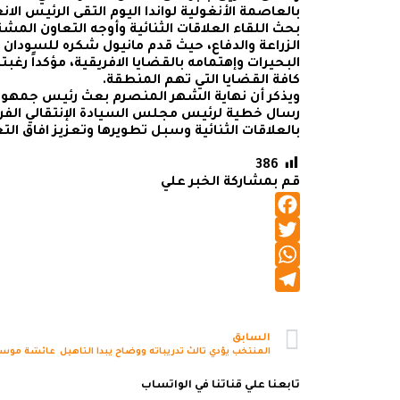
بالعاصمة الأنغولية لواندا اليوم التقى الرئيس الا
بحث اللقاء العلاقات الثنائية وأوجه التعاون المش
الزراعة والدفاع، حيث قدم مانيول شكره للسودان
البحيرات وإهتمامه بالقضايا الافريقية، مؤكداً رغ
كافة القضايا التي تهم المنطقة.
ويذكر أن نهاية الشهر المنصرم بعث رئيس جمهورية
رسال خطية لرئيس مجلس السيادة الإنتقالي الفري
بالعلاقات الثنائية وسبل تطويرها وتعزيز افاق الت
386
قم بمشاركة الخبر علي
Facebook
Twitter
WhatsApp
Telegram
السابق
المنتخب يؤدي ثالث تدريباته ووضاح يبدأ التأهيل
تابعنا علي قناتنا في الواتساب