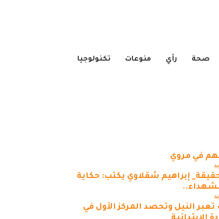
صحة
رأي
منوعات
تكنولوجيا
م في مروي
يد
حقيقة_ إبراهيم شقلاوي يكتب: حكاية
لشهداء..
يد
تعبر النيل وتحصد المركز الأول في
 الابتدائية