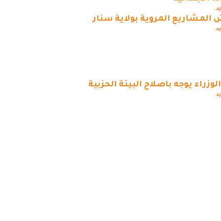
يد
 المشاريع المروية بولاية سنار
يد
وزراء يوجه باصلاح البيئة الحزبية
يد