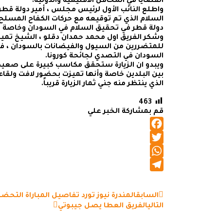
القضايا في المحافل الاقليمية والدولية.
واطلع النائب الأول لرئيس مجلس ، أمير دولة قطر
السلام الذي تم توقيعه مع حركات الكفاح المسلح 
دولة قطر في تحقيق السلام في السودان وخاصة في
وشكر الفريق اول محمد حمدان دقلو ، الشيخ تمي
للمتضررين من السيول والفيضانات بالسودان ، 
السودان في التصدي لجائحة كورونا.
ويبدو ان الزيارة ستحقق مكاسب كبيرة على صعيد 
بين البلدين خاصة وأنها تميزت بحضور لافت ولقاءات
الذي ينتظر منه جني ثمار الزيارة قريباً.
463
قم بمشاركة الخبر علي
Facebook
Twitter
WhatsApp
Telegram
السابق
المندرة نيوز تورد تفاصيل المباراة التح
التالي
الفريق العطا يصل جيبوتي