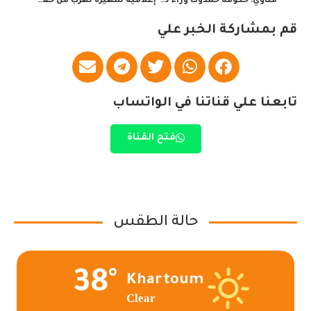
مناوي: حكومة حمدوك وراء تعسر تنفيذ إتفاق جوبا
إعلامية شهيرة تهرب من حفل زفافها
قم بمشاركة الخبر علي
تابعنا علي قناتنا في الواتساب
فتح القناة
حالة الطقس
38°
Khartoum
Clear