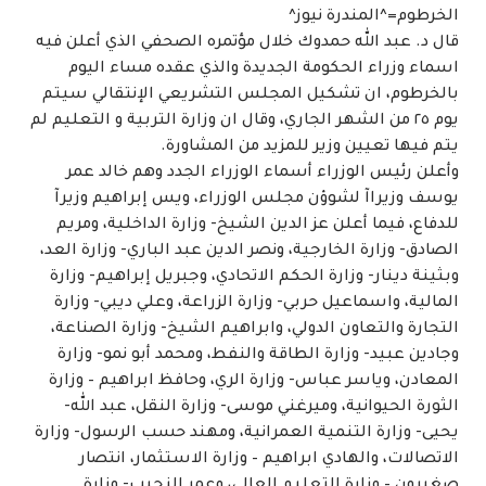
الخرطوم=^المندرة نيوز^
قال د. عبد الله حمدوك خلال مؤتمره الصحفي الذي أعلن فيه
اسماء وزراء الحكومة الجديدة والذي عقده مساء اليوم
بالخرطوم، ان تشكيل المجلس التشريعي الإنتقالي سيتم
يوم ٢٥ من الشهر الجاري، وقال ان وزارة التربية و التعليم لم
يتم فيها تعيين وزير للمزيد من المشاورة.
وأعلن رئيس الوزراء أسماء الوزراء الجدد وهم خالد عمر
يوسف وزيراآ لشوؤن مجلس الوزراء، ويس إبراهيم وزيرآ
للدفاع، فيما أعلن عز الدين الشيخ- وزارة الداخلية، ومريم
الصادق- وزارة الخارجية، ونصر الدين عبد الباري- وزارة العد،
وبثينة دينار- وزارة الحكم الاتحادي، وجبريل إبراهيم- وزارة
المالية، واسماعيل حربي- وزارة الزراعة، وعلي ديبي- وزارة
التجارة والتعاون الدولي، وابراهيم الشيخ- وزارة الصناعة،
وجادين عبيد- وزارة الطاقة والنفط، ومحمد أبو نمو- وزارة
المعادن، وياسر عباس- وزارة الري، وحافظ ابراهيم – وزارة
الثورة الحيوانية، وميرغني موسى- وزارة النقل، عبد الله-
يحيى- وزارة التنمية العمرانية، ومهند حسب الرسول- وزارة
الاتصالات، والهادي ابراهيم – وزارة الاستثمار، انتصار