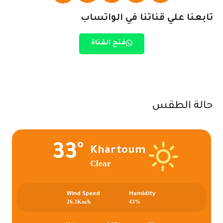
تابعنا علي قناتنا في الواتساب
فتح القناة
حالة الطقس
33°
Khartoum
Clear
Wind Speed
Humidity
26.3Km/h
43%