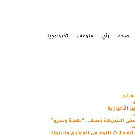
صحة
رأي
منوعات
تكنولوجيا
لعالم
يد
ن الأخبارية
يد
ى الشرطة كسلا.. “بهجة وسرو”
يد
العملات اليوم في الموازي والبنوك