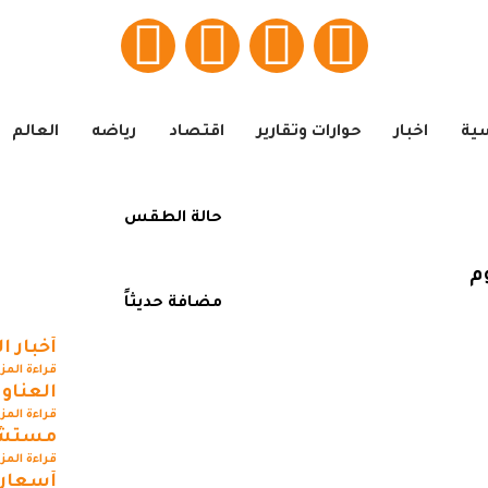
سية
اخبار
حوارات وتقارير
اقتصاد
رياضه
العالم
حالة الطقس
م
مضافة حديثاً
أخبار ا
قراءة المز
العناوي
قراءة المز
مستشف
قراءة المز
أسعار 