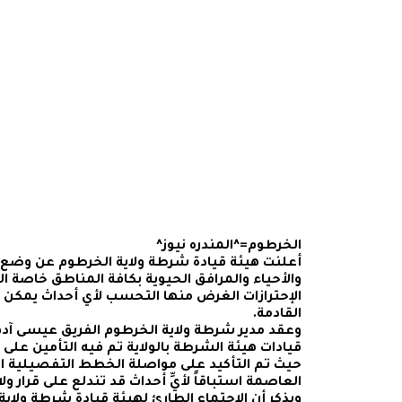
الخرطوم=^المندره نيوز^
أعلنت هيئة قيادة شرطة ولاية الخرطوم عن وضع 
والأحياء والمرافق الحيوية بكافة المناطق خاصة 
الإحترازات الغرض منها التحسب لأي أحداث يمكن تتط
القادمة.
وعقد مدير شرطة ولاية الخرطوم الفريق عيسى آدم
قيادات هيئة الشرطة بالولاية تم فيه التأمين على 
حيث تم التأكيد على مواصلة الخطط التفصيلية 
العاصمة استباقاً لأيِّ أحداث قد تندلع على قرار ولا
ويذكر أن الإجتماع الطارئ لهيئة قيادة شرطة ولاي