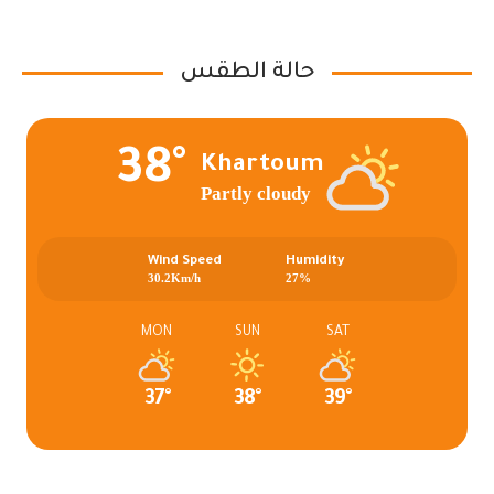
حالة الطقس
38°
Khartoum
Partly cloudy
Wind Speed
Humidity
30.2Km/h
27%
MON
SUN
SAT
37°
38°
39°