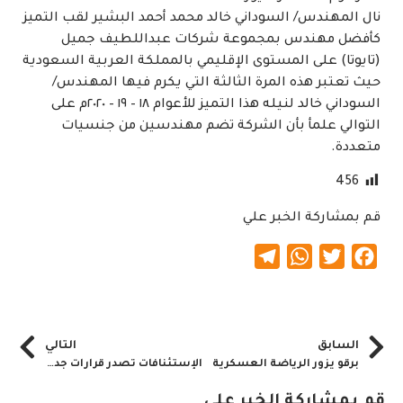
نال المهندس/ السوداني خالد محمد أحمد البشير لقب التميز
كأفضل مهندس بمجموعة شركات عبداللطيف جميل
(تايوتا) على المستوى الإقليمي بالمملكة العربية السعودية
حيث تعتبر هذه المرة الثالثة التي يكرم فيها المهندس/
السوداني خالد لنيله هذا التميز للأعوام ١٨ – ١٩ – ٢٠٢٠م على
التوالي علمأ بأن الشركة تضم مهندسين من جنسيات
متعددة.
456
قم بمشاركة الخبر علي
Telegram
WhatsApp
Twitter
Facebook
السابق
التالي
برقو يزور الرياضة العسكرية
الإستئنافات تصدر قرارات جديدة بشأن توقف بعض المباريات
قم بمشاركة الخبر علي