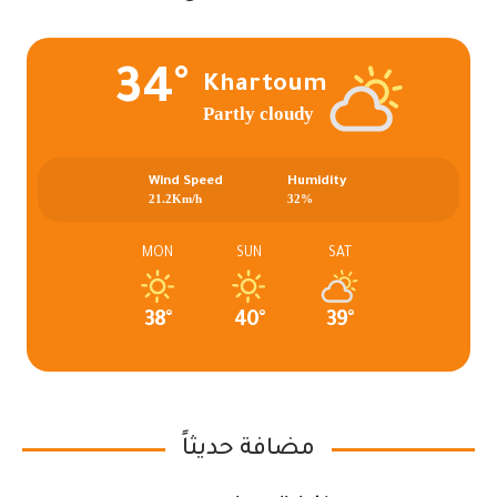
34°
Khartoum
Partly cloudy
Wind Speed
Humidity
21.2Km/h
32%
MON
SUN
SAT
38°
40°
39°
مضافة حديثاً