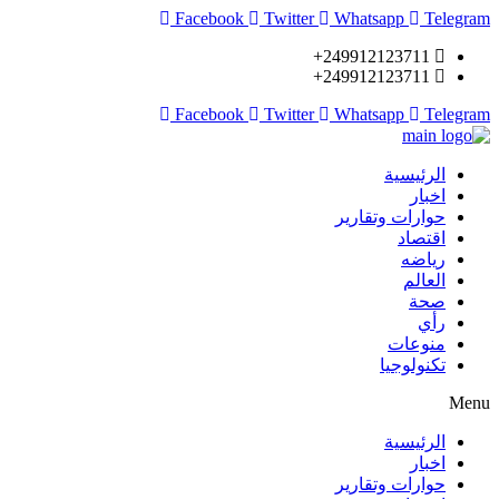
Facebook
Twitter
Whatsapp
Telegram
249912123711+
249912123711+
Facebook
Twitter
Whatsapp
Telegram
الرئيسية
اخبار
حوارات وتقارير
اقتصاد
رياضه
العالم
صحة
رأي
منوعات
تكنولوجيا
Menu
الرئيسية
اخبار
حوارات وتقارير