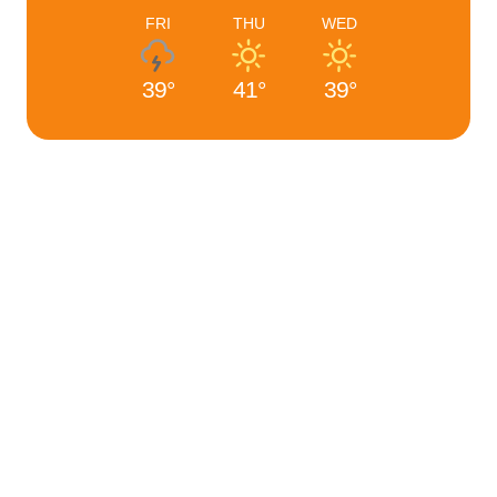
FRI
THU
WED
39°
41°
39°