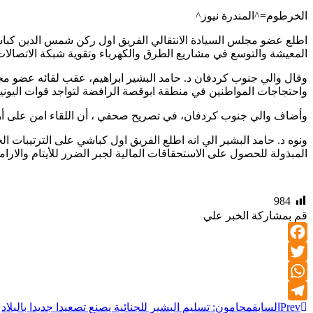
الخرطوم=^المندرة نيوز^
اطلع عضو مجلس السيادة الانتقالي الفريق اول ركن شمس الدين كباشي
المعيشة والتوسع في مشاريع الطرق والكهرباء وتقوية شبكة الاتصالات ب
وقال والي جنوب كردفان د. حامد البشير ابراهيم، عقب لقائه عضو مجلس
واحتجاجات المواطنين في منطقة ابوقصة الرافضة لتواجد قوات اليونيس
وأضاف والي جنوب كردفان، في تصريح صحفي ، أن اللقاء امن على أهم
ونوه د. حامد البشير الي انه اطلع الفريق اول كباشي على الترتيبات ال
المبذولة للحصول على الاستحقاقات المالية لجبر الضرر للأيتام والارامل لع
984
قم بمشاركة الخبر علي
Facebook
Twitter
WhatsApp
Prev
السابق
محامون: تسليم البشير للجنائية يصنع تصعيدا جديدا بالبلاد
Telegram