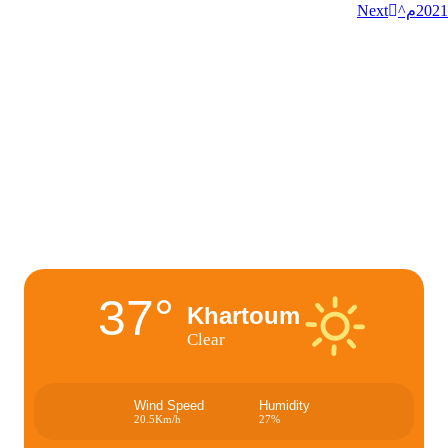
Next
37°
Khartoum
Clear
Wind Speed
Humidity
20.5Km/h
27%