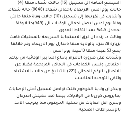
المجتمع اضافة الى تسجيل (16) حالات شفاء منها (4)
حالات يوم امس الاربعاء باجمالي شفاء (9648) حالة شفاء.
وأشارت في تقريرها إلى تسجيل (10) حالات وفاة منها حالتي
وفاة يوم امس ليصل اجمالي الوفيات الى (949)حالة وفاة
بمعدل 4،5% بعد التقاط العدوى .
وقالت د. رنده ان فرق الاستجابة السريعة بالمحليات قامت
بزيارة 28منزلا بالولاية منها 6منازل يوم الاربعاء وتم خلالها
جمع 53 عينة منها 13عينة يوم امس .
وشددت على ضرورة الالتزام باتباع التدابير الوقائية من تباعد
اجتماعي ولبس الكمامات في الاماكن المزدحمة فضلا عن
الاتصال بالرقم المجاني (221) للتبليغ عن حالات الاشتباه
وتلقي التوجيه المناسب .
ويذكر ان ولاية الخرطوم ظلت تواصل تسجيل أعلى الإصابات
بفايروس كورونا في الولايات، بينما تعد مخيلتي امدرمان
وبحرى اقل اصابات من محلية الخرطوم، مما يتوجب الاخذ
بالإشتراطات الصحية.