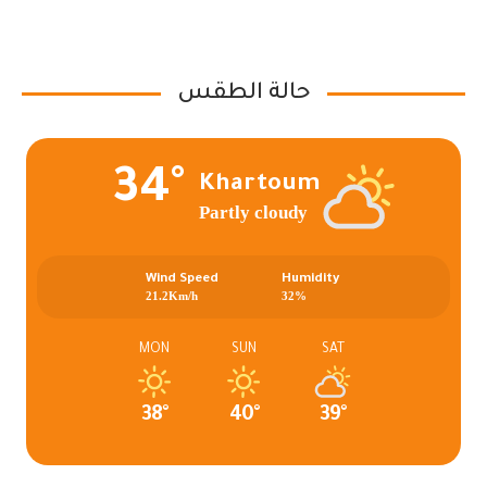
حالة الطقس
34°
Khartoum
Partly cloudy
Wind Speed
Humidity
21.2Km/h
32%
MON
SUN
SAT
38°
40°
39°