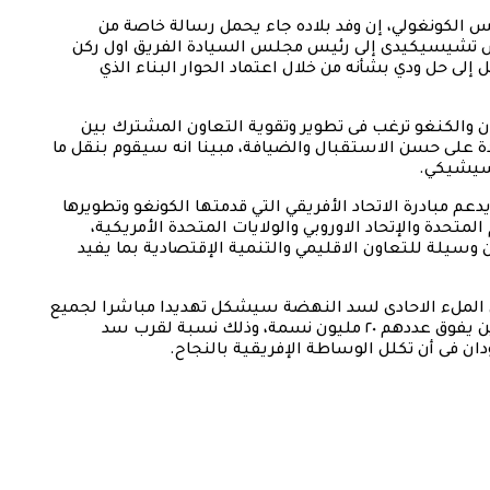
ئيس الكونغولي، إن وفد بلاده جاء يحمل رسالة خاصة من
كس تشيسيكيدى إلى رئيس مجلس السيادة الفريق اول ركن
ى حل ودي بشأنه من خلال اعتماد الحوار البناء الذي
ن والكنغو ترغب فى تطوير وتقوية التعاون المشترك بين
على حسن الاستقبال والضيافة، مبينا انه سيقوم بنقل ما
سيشيكي.
عم مبادرة الاتحاد الأفريقي التي قدمتها الكونغو وتطويرها
لمتحدة والإتحاد الاوروبي والولايات المتحدة الأمريكية،
وسيلة للتعاون الاقليمي والتنمية الإقتصادية بما يفيد
 الملء الاحادى لسد النهضة سيشكل تهديدا مباشرا لجميع
سكان السودان القاطنين على النيل الأزرق والذين يفوق عددهم ٢٠ مليون نسمة، وذلك نسبة لقرب سد
ن فى أن تكلل الوساطة الإفريقية بالنجاح.