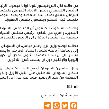
من جانبه قال البروفيسور نتوبا لوابا مبعوث الر
الرئيس الكونغولي رئيس الاتحاد الأفريقي فلي
البرهان تتعلق بملف سد النهضة وكيفية التوصل إل
يكسب فيه الجميع وينعمون بنفس الحقوق.
واضاف المبعوث الكنغولي أن القيادة فى السودا
البلدين، واعرب عن شكره لرئيس مجلس السيادة 
سمعه من الرئيس البرهان الى الرئيس فلكس ت
بحانبه اوضح وزير الري ياسر عباس، ان السودان يد
إلى وساطة رباعية تشمل الاتحاد الافريقي والإمم ا
مشيرا إلى أن سد النهضة الاثيوبى يمكن أن يكون 
إثيوبيا والإقليم دون أن يسبب ضررا للاخرين .
وقال عباس ن السودان أوضح للوفد الكنغولى ان
النهضة من سد الروصير، فيما عبر عن امل السودا
633
قم بمشاركة الخبر علي
Telegram
WhatsApp
Twitter
Facebook