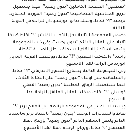
“نقطتين” العصمة الكاملين “بدون رصيد”، فيما يستقبل
فريق العباسية الحصاحيصا “بدون رصيد” الموردة القضارف
برصيد “4” نقاط، ويخلد دبايوا بورتسودان للراحة في الجولة
الثالثة..
وضمن المجموعة الثانية يحل التحرير الفاشر “3” نقاط ضيفا
ثقيلا على الهلال الدلنج “بدون رصيد”، وفي ذات المجموعة
يشهد استاد نيالا لقاء الاسعاف بطل المدينة “نقطة
واحدة” والكوكب الضعين “3” نقاط ، ووضعت القرعة المريخ
ابوزبد في الراحة لهذا الاسبوع
وفي المجموعة الثالثة يتصارع النسور الامدرماني “4” نقاط
والسلمانية جبل اولياء “بدون رصيد” على النقاط الثلاث،
فيما يستضيف الرفاق القطينة “بدون رصيد” الاهلي
كوستي “3” نقاط، ويخلد الهلال المناقل للراحة هذا
الاسبوع..
ويشتد التنافس في المجموعة الرابعة بين الفلاح بربر “3”
نقاط والسنجراب ابوحمد “بدون رصيد” باستاد بربر وباستاد
الدامر يلتقي السهم الدامر “بدون رصيد” بإرتدي دنقلا
المتصدر “6” نقاط، ويرتاح الوحدة دنقلا لهذا الأسبوع.