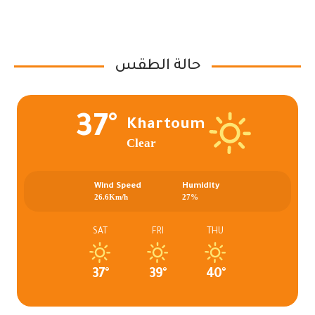
حالة الطقس
37°
Khartoum
Clear
Wind Speed
Humidity
26.6Km/h
27%
SAT
FRI
THU
37°
39°
40°