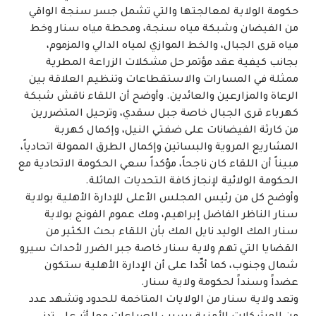
حكومة الولاية لمعالجتها والتي تشمل جسر سنجة الواقي
من الفيضان وشبكة مياه سنجة، ومحطة مياه سنار وخط
مياه قرى الجبال، والخط الموازي لمياه الدالي والمزموم،
بجانب كيفية عقد مؤتمر حل مشكلات الزراعة المطرية
ممثلة في المسارات والاستقطاعات وتنظيم العلاقة بين
الرعاة والمزارعين والعائدين. وأوضح أن اللقاء ناقش شبكة
كهرباء قرى الجبال خاصة جبل سقدي، وترحيل المتضررين
من كارثة الفيضانات على ضفتي النيل، وإكمال كهربة
المشاريع المروية والبساتين وإكمال الطرق الممولة اتحادياً،
مبيناً أن اللقاء كان ناجحاً، مؤكداً سعي الحكومة الاتحادية مع
الحكومة الولائية لإنجاز كافة التحديات الماثلة.
وأوضح كل من رئيس المجلس الأعلى للإدارة الأهلية بولاية
سنار الناظر الفاضل إبراهيم، ومك عموم الفونج بولاية
سنار المك الوليد نايل المك بأن اللقاء بحث الكثير من
القضايا التي تهم ولاية سنار خاصة جبر الضرر لأحداث سيرو
شمال وجنوب، كما أكّدا على أن الإدارة الأهلية ستكون
عضداً وسنداً لحكومة ولاية سنار.
وتعد ولاية سنار من الولايات المتاخمة للحدود وتشهد عدد