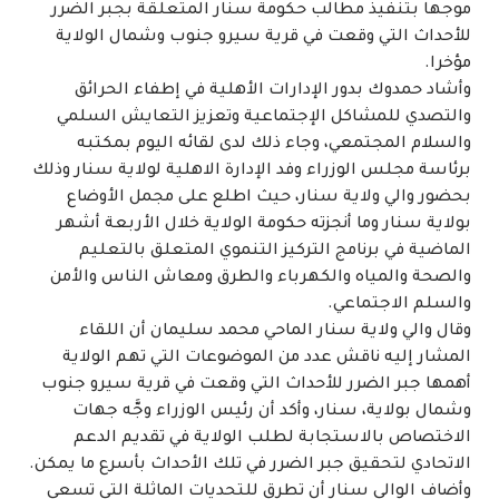
موجهاً بتنفيذ مطالب حكومة سنار المتعلقة بجبر الضرر
للأحداث التي وقعت في قرية سيرو جنوب وشمال الولاية
مؤخرا.
وأشاد حمدوك بدور الإدارات الأهلية في إطفاء الحرائق
والتصدي للمشاكل الإجتماعية وتعزيز التعايش السلمي
والسلام المجتمعي، وجاء ذلك لدى لقائه اليوم بمكتبه
برئاسة مجلس الوزراء وفد الإدارة الاهلية لولاية سنار وذلك
بحضور والي ولاية سنار، حيث اطلع على مجمل الأوضاع
بولاية سنار وما أنجزته حكومة الولاية خلال الأربعة أشهر
الماضية في برنامج التركيز التنموي المتعلق بالتعليم
والصحة والمياه والكهرباء والطرق ومعاش الناس والأمن
والسلم الاجتماعي.
وقال والي ولاية سنار الماحي محمد سليمان أن اللقاء
المشار إليه ناقش عدد من الموضوعات التي تهم الولاية
أهمها جبر الضرر للأحداث التي وقعت في قرية سيرو جنوب
وشمال بولاية، سنار، وأكد أن رئيس الوزراء وجَّه جهات
الاختصاص بالاستجابة لطلب الولاية في تقديم الدعم
الاتحادي لتحقيق جبر الضرر في تلك الأحداث بأسرع ما يمكن.
وأضاف الوالى سنار أن تطرق للتحديات الماثلة التي تسعى