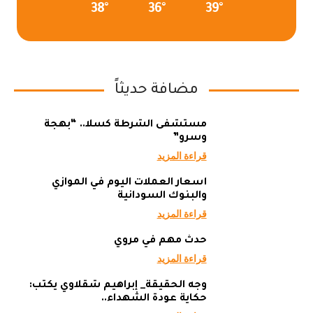
38°
36°
39°
مضافة حديثاً
مستشفى الشرطة كسلا.. “بهجة
وسرو”
قراءة المزيد
أسعار العملات اليوم في الموازي
والبنوك السودانية
قراءة المزيد
حدث مهم في مروي
قراءة المزيد
وجه الحقيقة_ إبراهيم شقلاوي يكتب:
حكاية عودة الشهداء..