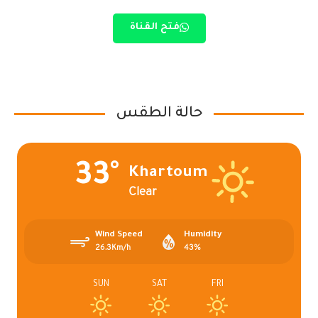
فتح القناة
حالة الطقس
33°
Khartoum
Clear
Wind Speed
Humidity
26.3Km/h
43%
SUN
SAT
FRI