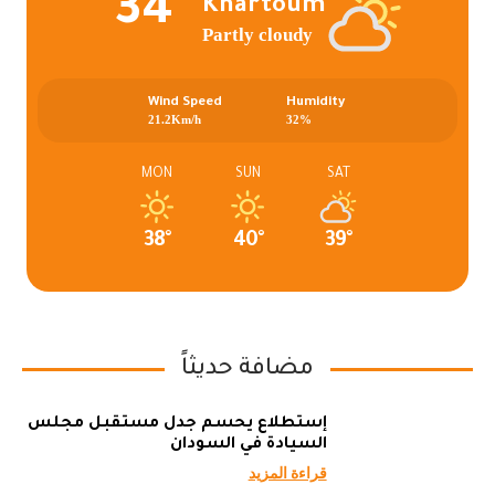
34°
Khartoum
Partly cloudy
Wind Speed
Humidity
21.2Km/h
32%
MON
SUN
SAT
38°
40°
39°
مضافة حديثاً
إستطلاع يحسم جدل مستقبل مجلس
السيادة في السودان
قراءة المزيد