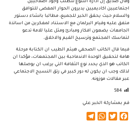
وقال صديق إن ادارة التنوع تتطلب وجود اصلاحيين
اجتماعيين اكاديميين يديرون الحوار المفضى للتوافق
والسلام حيث يحقق الخير للجميع، مطالبا بانشاء دستور
متفق عليه وقيام البرلمان مع الاستناد لمفكرين من اساتذة
الجامعات يضعون افكار ومبادئ ومثل عليا للامة تدعو
لتماسك المجتمع وترسيخ القيم والاخلاق.
فيما قال الكاتب الصحفي هيثم الطيب ان الكتابة مرحلة
هامة لتحقيق الوحدة الاندماحبة بين المجتمعات، مؤكدا ان
الكاتب هو الذي يحدد نوع الثقافة التي يرغب ان يوصلها
لذلك وجب ان يكون له دور كبير في رتق النسيج الاجتماعي
عبر مقالات موزونه.
584
قم بمشاركة الخبر علي
Telegram
WhatsApp
Twitter
Facebook