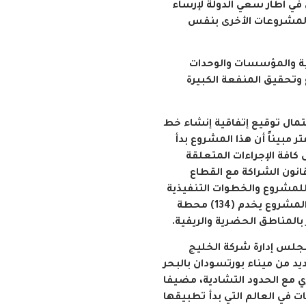
 في اطار سعي الدولة لإرساء
 المشروعات الأخرى بنفس
نية والمؤسسات والوحدات
 وتحقيق المنفعة الكبيرة
تمال توقيع إتفاقية إنشاء خط
سودان – أدري) بطول 2467 كيلو متر مبيناً أن هذا المشروع بدأ
كافة الإجراءات المتعلقة
انون الشراكة مع القطاع
اللجنة للمشروع والخطوات التنفيذية
وأكملت اللجنة عملها في (٧) شهور، لافتاً إلى أن المشروع يخدم (134) محطة
بالمناطق الحضرية والريفية.
مجلس إدارة شركة الخليج
د من ميناء بورتسودان بالبحر
ي مع الحدود التشادية، مضيفا
 في العالم التي بدأ تطبيقها