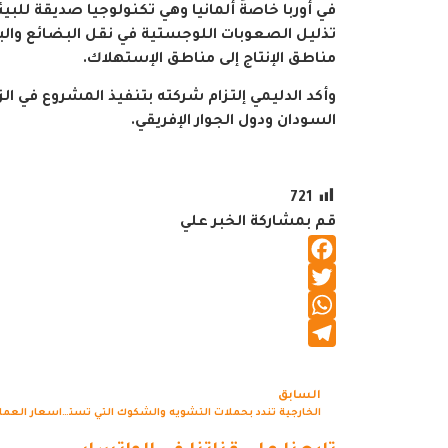
في أوربا خاصةً ألمانيا وهي تكنولوجيا صديقة ل
تذليل الصعوبات اللوجستية في نقل البضائع وال
مناطق الإنتاج إلى مناطق الإستهلاك.
وأكد الدليمي إلتزام شركته بتنفيذ المشروع في ا
السودان ودول الجوار الإفريقي.
721
قم بمشاركة الخبر علي
Facebook
Twitter
WhatsApp
Telegram
السابق
الخارجية تندد بحملات التشويه والشكوك التي تستهدف استضافة قطر للمونديال