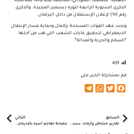
التهنئة للشعب السوداني، بمختلف قطاعاته، بمناسبة
الذكرى السنوية الرابعة لثورة ديسمبر المجيدة. والذكرى
رقم (٦٧) لإعلان الإستقلال من داخل البرلمان.
ونجدد عهد القوات المسلحة بإكمال وحماية مسار الإنتقال
الديمقراطي لتحقيق غايات الشعب التي هب من أجلها
“السلام والحرية والعدالة”.
491
قم بمشاركة الخبر علي
Telegram
WhatsApp
Twitter
Facebook
السابق
التالي
تقارير: مشاكل وأزمات بسبب الانتهاكات في السودان
عصابة تهاجم أسرة بأمدرمان وتروع السكان