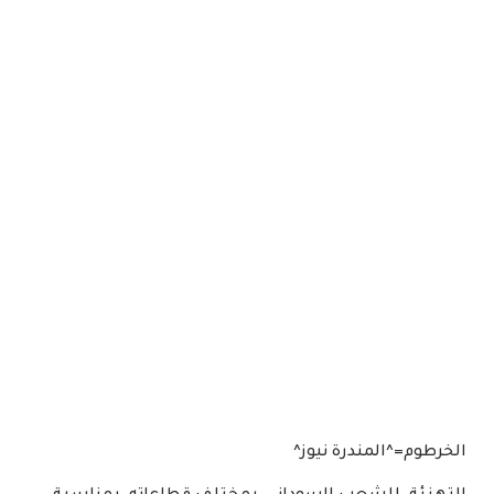
الخرطوم=^المندرة نيوز^