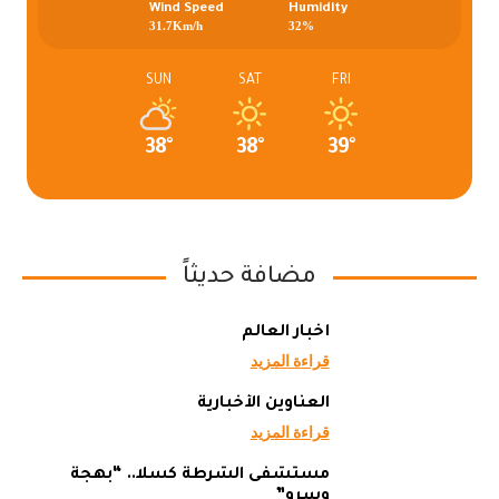
Wind Speed
Humidity
31.7Km/h
32%
SUN
SAT
FRI
38°
38°
39°
مضافة حديثاً
أخبار العالم
قراءة المزيد
العناوين الأخبارية
قراءة المزيد
مستشفى الشرطة كسلا.. “بهجة
وسرو”