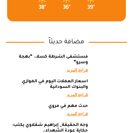
38°
36°
39°
مضافة حديثاً
مستشفى الشرطة كسلا.. “بهجة
وسرو”
قراءة المزيد
أسعار العملات اليوم في الموازي
والبنوك السودانية
قراءة المزيد
حدث مهم في مروي
قراءة المزيد
وجه الحقيقة_ إبراهيم شقلاوي يكتب:
حكاية عودة الشهداء..