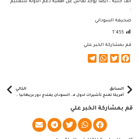
ألف جنيه ، ايضاً يوجد نقاش عن أهمية دعم الدولة للتعليم
.
صحيفة السوداني
1٬455
قم بمشاركة الخبر علي
Telegram
WhatsApp
Twitter
Facebook
السابق
التالي
أمريكا تمنح تأشيرات لدول محظورة من بينها السودان
السودان يمتدح دور بريطانيا في دعم التحول الديمقراطي
قم بمشاركة الخبر علي