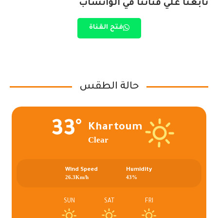
تابعنا علي قناتنا في الواتساب
فتح القناة
حالة الطقس
33°
Khartoum
Clear
Wind Speed
Humidity
26.3Km/h
43%
SUN
SAT
FRI