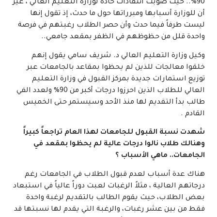
90%.. حيث صوبت انتقادات حادة لوزارة التعليم العالي ، غير
أن للوزارة أسبابها ومبرراتها حول ما حدث، إذ تقول إنها
ليست طرفاً فيما حدث وأن حصر الطلاب رغبتهم في فرصة
واحدة قلل من حظوظهم في الظفر بمقعد جامعي..
وكيل وزارة التعليم العالي د. شريف سامي يقول إنهم
خلقوا معالجات للذين لم يحظوا بمقاعد بالجامعات عبر
توزيع استمارات جديدة بمركز القبول في وزارة التعليم
العالي للطلاب الذين احرزوا درجات أكبر من 90% ولعدد الفي
طالب بدأ التقديم لها منذ الأحد وسيستمر حتى الخميس
القادم .
شهدت نسبة القبول للجامعات لهذا العام تراجعاً كبيراً
وهنالك طلاب نالوا درجات عالية لم يحظوا بمقعد في
الجامعات.. ماهي الأسباب ؟
هناك عدة أسباب لعدم قبول الطلاب في الجامعات رغم
درجاتهم العالية ، مثلاً الرغبات لعبت دوراً عالياً في استبعاد
بعض الطلاب، حيث يقوم الطالب بالتقديم لرغبة واحدة
فقط من بين عشر رغبات، والرغبة التي يقدم لها نسبتها قد