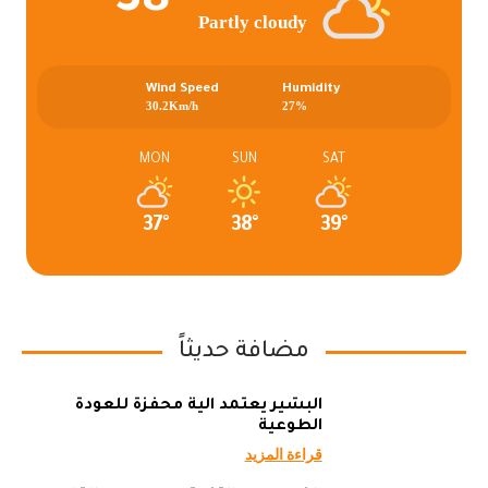
38°
Partly cloudy
Wind Speed
Humidity
30.2Km/h
27%
MON
SUN
SAT
37°
38°
39°
مضافة حديثاً
البشير يعتمد آلية محفزة للعودة
الطوعية
قراءة المزيد