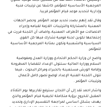
الإقليمي الأستاذ أحمد تقد عن تشكيل لجنة قومية لتكون
المرجعية الأساسية للمؤتمر، كاشفا عن ترتيبات فنية
وإدارية لتحديد موعد قيام المؤتمر قريبا.
وقال تقد إنهم بصدد تحديد موعد المؤتمر وحصر الجهات
المعنية بالمشاركة والترتيبات اللازمة لقيامه وإجراء
الاتصالات مع الأطراف المعنية، واضاف أن اللجنة قررت في
إجتماعها تكوين لجنة قومية تشارك فيها كل القوى
السياسية والشعبية وتكون بمثابة المرجعية الأساسية
للمؤتمر.
واضح ان وزارة الحكم الاتحادي ووزارة العدل ومفوضية
السلام ووزارة المالية ستتولى الإعداد للقضايا المطروحة
وإقامة الورش مستعينة بالخبراء ومراكز البحوث ، فيما
تتولى اللجنة الفنية الإعداد لوضع تصور كامل لأعمال
وترتيبات المؤتمر .
واشار احمد تقد إلى أن اللجان سترفع تقاريرها يوم الثلاثاء
المقبل للخروج برؤية متكاملة لكيفية قيام المؤتمر والذي
يهدف بشكل اساسي لمراجعة التقسيم الإداري وتحديد