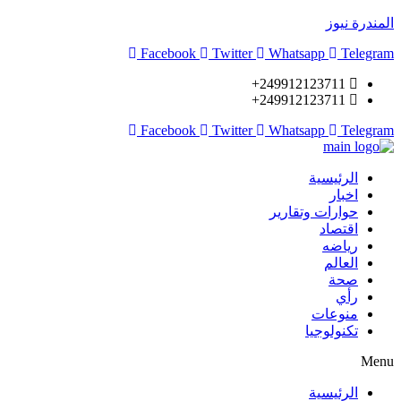
المندرة نيوز
Facebook
Twitter
Whatsapp
Telegram
249912123711+
249912123711+
Facebook
Twitter
Whatsapp
Telegram
الرئيسية
اخبار
حوارات وتقارير
اقتصاد
رياضه
العالم
صحة
رأي
منوعات
تكنولوجيا
Menu
الرئيسية