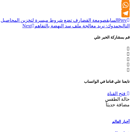
Twitter
WhatsApp
Prev
السابق
صومعة القضارف تضع شروط ميسرة لتخزين المحاصيل
Telegram
التالي
حمدوك: نريد معالجة ملف سد النهضة بالتفاهم
Next
قم بمشاركة الخبر علي
تابعنا علي قناتنا في الواتساب
فتح القناة
حالة الطقس
مضافة حديثاً
أخبار العالم