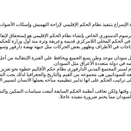
لإسراع بتنفيذ نظام الحكم الإقليمي لإزاحة التهميش وإسكات الأصوات 
ان في الحكم المحلي اللامركزي قديمة وعريقة وثرة منذ أول وزارة للحك
حتجاجات في الأطراف وظهور بعض الحركات مثل جبهة نهضة دارفور وسوني
 ظل سودان موحد وطن يسع الجميع ويحافظ علي الفترة الإنتقالية من أجل
ه في دولة متعددة الأعراق مثل السودان.
 لمنبر المجتمع المدني الدارفورى نظام حكم الأقاليم خطوة نحو تعزيز 
لسودانيين هى مجموعه من القيم والتاريخ والجغرافيا لذلك يجب التسام
الى تراتيب الحكم على انها تدابير تنظيميه مباحه يعملها الانسان لتسي
 وقتها ولكن تعاقب أنظمة الحكم السابقة أتبعت سياسات التمكين والتم
لسودان مما يحتم ضرورة تنفيذه عاجلا.