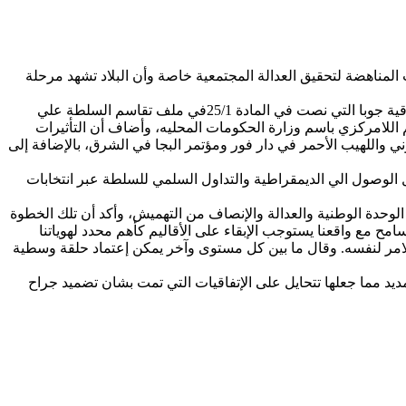
المناهضة لتحقيق العدالة المجتمعية خاصة وأن البلاد تشهد مرحلة
وقال الخبير والمستشار القانوني عمر سليمان ل^المندرة نيوز^ أن المرسوم الدستوري الخاص بإنشاء نظام الحكم الإقليمي هو إستحقاق لإتفاقية جوبا التي نصت في المادة 25/1في ملف تقاسم السلطة علي
م اللامركزي باسم وزارة الحكومات المحليه، وأضاف أن التأثيرات
 واللهيب الأحمر في دار فور ومؤتمر البجا في الشرق، بالإضافة إلى
 الوصول الي الديمقراطية والتداول السلمي للسلطة عبر انتخابات
الوحدة الوطنية والعدالة والإنصاف من التهميش، وأكد أن تلك الخطوة
ح مع واقعنا يستوجب الإبقاء على الأقاليم كأهم محدد لهوياتنا
ير الامر لنفسه. وقال ما بين كل مستوى وآخر يمكن إعتماد حلقة وسطية
ديد مما جعلها تتحايل على الإتفاقيات التي تمت بشان تضميد جراح