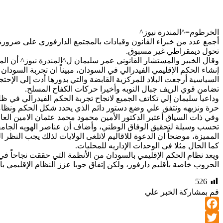
الخرطوم=^المندرة نيوز^
أجمع عدد من خبراء القانون وقيادات بالمجتمع الدارفوري على ضرورة ا
تحول ديمقراطي غير مسبوق.
إنشاء الحكم الإقليمي الفيدرالي في السودان، مبيناً ان تجربة السود
السياسية أرجعت البلاد للمركزية القابضة والتي بدورها أدت إلي الإ
تضامن قوي الريف جبال النوبه وأخيرا حركات الكفاح المسلح.
وداعياً سليمان إلي تكاتف الجميع لانجاح تجربة الحكم الفيدرالي في
حرة ونزيهه ونتفق علي وضع دستور دائم الذي يحدد شكل الحكم ونظام
وفي ذات السياق أعتبر الدكتور الأمين محمود محمد عثمان الامين العام
تحسب وسيلة لتحقيق الوفاق الوطني، وأضاف أن عناصر الهويه الجامعه ل
المميزة، موضحاً ان الدعوة للاقاليم لاتلغى الولايات لذلك يجب النظر 
كما الحال مثلا فى الوحدات الإداريه للمحليات.
ويعد نظام الحكم الإقليمي بالسودان من الأنظمة التي حققت نجاحاً في
الحروب خاصة بأقليم دارفور، ولكن إتفاق جوبا عزز النظام الإقليمي با
526
قم بمشاركة الخبر علي
Facebook