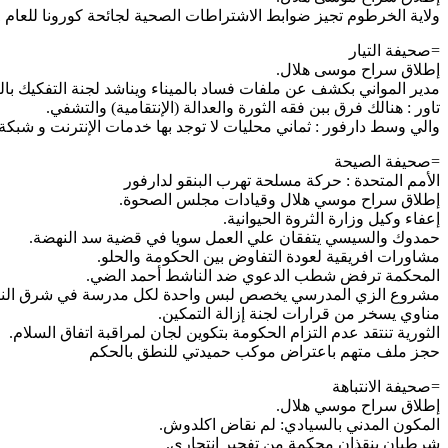
ولاية الخرطوم تجيز ضوابط الاشتراطات الصحية لجائحة كورونا للعام 2021.
=صحيفة التيار
إطلاق سراح موسى هلال.
مدير المواني بكشف عن ملفات فساد بالميناء ويناشد لجنة التفكيك بال
تاور : هنالك فرق ببن فقه الثورة والعدالة (الإنتقامية) والتشفي.
والي وسط دارفور : ثماني محليات لا توجد بها خدمات الإنترنت و شبكة 
=صحيفة الصيحة
الأمم المتحدة : حركة مسلحة تهرب البنقو لدارفور
إطلاق سراح موسي هلال وقيادات مجلس الصحوة.
إعفاء وكيل وزارة الثروة الحيوانية.
حمدوك والسيسي يتفقان علي العمل سويا في قضية سد النهضة.
مشاورات افريقية لعودة التفاوض بين الحكومة والحلو.
المحكمة ترفض شطب الدعوي ضد الناشط أحمد الضي.
مشروع الزي المدرسي يخصص لبس واحدة لكل مدرسة في شرق الني
مناوي يسخر من قرارات لجنة إزالة التمكين.
الثورية تنتقد عدم التزام الحكومة بتكوين لجان لمراقبة اتفاق السلام.
حجز ملف متهم باعتراض موكب حميدتي للنطق بالحكم
=صحيفة الانتباهة
إطلاق سراح موسي هلال.
المكون المدني بالسيادي: لم نقاض اكلدوش.
شرطيان ينقذان محكمة من تفجير انتحاري.