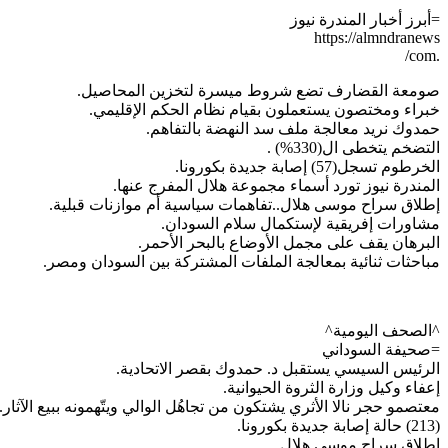
=أبرز أخبار المندرة نيوز
https://almndranews
.com/
صومعة القضارف تضع شروط ميسرة لتخزين المحاصيل.
خبراء ومختصون يستعملون بقيام نظام الحكم الإقليمي.
حمدوك نريد معالجة ملف سد النهضة بالتفاهم.
التضخم يتخطى ال(330%) .
الخرطوم تسجل(57) إصابة جديدة بكورونا.
المندرة نيوز تورد أسماء مجموعة هلال المفرج عنها.
إطلاق سراح موسى هلال..تفاهمات سياسية أم موازنات قبلية.
مشاورات إفريقية لإستكمال سلام السودان.
البرهان يقف على مجمل الأوضاع بالبحر الأحمر.
مباحثات ثنائية بمعالجة الملفات المشتركة بين السودان ومصر.
^الصحف اليومية^
=صحيفة السوداني
الرئيس السيسي يستقبل د. حمدوك بقصر الاتحادية.
إعفاء وكيل وزارة الثروة الحيوانية.
معتصمو حجر نالا الأثري يشتكون من تجاهُل الوالي ويتّهمونه ببيع الآثار.
(213) حالة إصابة جديدة بكورونا.
إطلاق سراح موسى هلال.