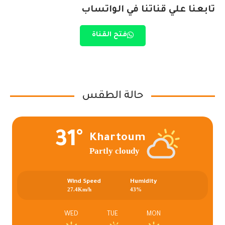
تابعنا علي قناتنا في الواتساب
فتح القناة
حالة الطقس
31°
Khartoum
Partly cloudy
Wind Speed
Humidity
27.4Km/h
43%
WED
TUE
MON