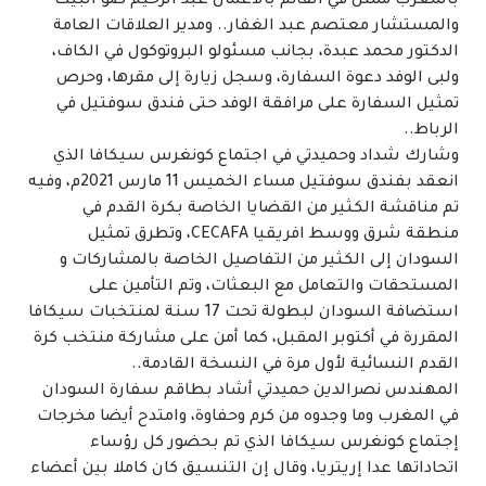
بالمغرب ممثل في القائم بالأعمال عبد الرحيم ضو البيت
والمستشار معتصم عبد الغفار.. ومدير العلاقات العامة
الدكتور محمد عبدة، بجانب مسئولو البروتوكول في الكاف،
ولبى الوفد دعوة السفارة، وسجل زيارة إلى مقرها، وحرص
تمثيل السفارة على مرافقة الوفد حتى فندق سوفتيل في
الرباط..
وشارك شداد وحميدتي في اجتماع كونغرس سيكافا الذي
انعقد بفندق سوفتيل مساء الخميس 11 مارس 2021م، وفيه
تم مناقشة الكثير من القضايا الخاصة بكرة القدم في
منطقة شرق ووسط افريقيا CECAFA، وتطرق تمثيل
السودان إلى الكثير من التفاصيل الخاصة بالمشاركات و
المستحقات والتعامل مع البعثات، وتم التأمين على
استضافة السودان لبطولة تحت 17 سنة لمنتخبات سيكافا
المقررة في أكتوبر المقبل، كما أمن على مشاركة منتخب كرة
القدم النسائية لأول مرة في النسخة القادمة..
المهندس نصرالدين حميدتي أشاد بطاقم سفارة السودان
في المغرب وما وجدوه من كرم وحفاوة، وامتدح أيضا مخرجات
إجتماع كونغرس سيكافا الذي تم بحضور كل رؤساء
اتحاداتها عدا إريتريا، وقال إن التنسيق كان كاملا بين أعضاء