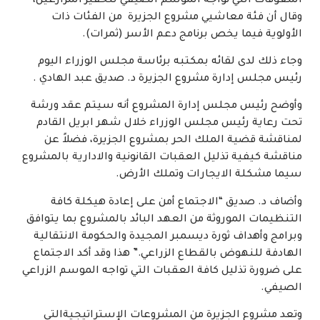
المعوقات التي تواجه الموسم الصيفي لتحفيز المزارعين،
وقال أن فئة معاشيي مشروع الجزيرة من الفئات ذات
الأولوية فيما يخص برنامج دعم الأسر (ثمرات).
وجاء ذلك لدى لقائه بمكتبه برئاسة مجلس الوزراء اليوم
رئيس مجلس إدارة مشروع الجزيرة د. صديق عبد الهادي .
وأوضح رئيس مجلس إدارة المشروع أنه سيتم عقد ورشة
تحت رعاية رئيس مجلس الوزراء خلال شهر ابريل القادم
لمناقشة قضية الملك الحر بمشروع الجزيرة، فضلاً عن
مناقشة كيفية تذليل العقبات القانونية والادارية بالمشروع
سيما مشكلة الايجارات وتملك الأرض.
وأضاف د. صديق “الاجتماع أمن على إعادة هيكلة كافة
التنظيمات الموروثة من العهد البائد بالمشروع بما يتوافق
وبرامج وأهداف ثورة ديسمبر المجيدة والحكومة الانتقالية
الهادفة للنهوض بالقطاع الزراعي.” هذا وقد أكد الاجتماع
على ضرورة تذليل كافة العقبات التي تواجه الموسم الزراعي
الصيفي.
وتعد مشروع الجزيرة من المشروعات الإستراتيجيةالتي