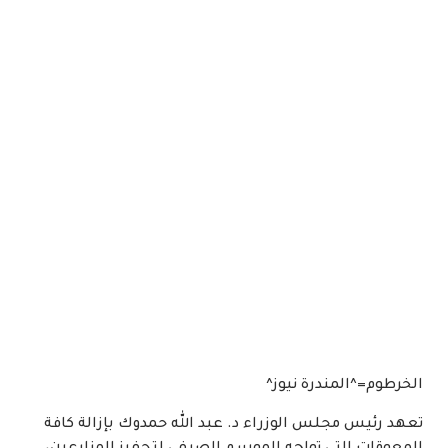
الخرطوم=^المندرة نيوز^
تعهد رئيس مجلس الوزراء د. عبد الله حمدوك بإزالة كافة