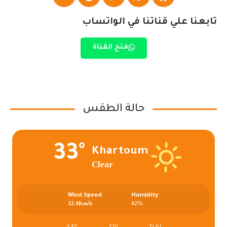
تابعنا علي قناتنا في الواتساب
فتح القناة
حالة الطقس
33°
Khartoum
Clear
Wind Speed
Humidity
32.4Km/h
42%