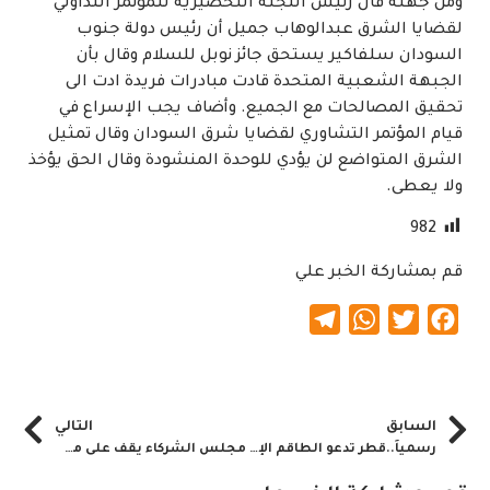
ومن جهته قال رئيس اللجنة التحضيرية للمؤتمر التداولي
لقضايا الشرق عبدالوهاب جميل أن رئيس دولة جنوب
السودان سلفاكير يستحق جائز نوبل للسلام وقال بأن
الجبهة الشعبية المتحدة قادت مبادرات فريدة ادت الى
تحقيق المصالحات مع الجميع. وأضاف يجب الإسراع في
قيام المؤتمر التشاوري لقضايا شرق السودان وقال تمثيل
الشرق المتواضع لن يؤدي للوحدة المنشودة وقال الحق يؤخذ
ولا يعطى.
982
قم بمشاركة الخبر علي
Telegram
WhatsApp
Twitter
Facebook
السابق
التالي
رسمياً..قطر تدعو الطاقم الإقتصادي لزيارة أراضيها
مجلس الشركاء يقف على مجمل القضايا الشائكة