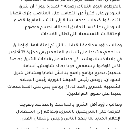
السودان الذي نظمه مركز الحاكم للخدمات الصحفية ،
بالخرطوم اليوم الثلاثاء، رصدته ^المندرة نيوز ^ أن شرق
السودان عانى كثيراً من التهافت على المناصب وترك قضايا
التنمية والخدمات. ووجه رسالة إلى النائب العام والقضاء
السوداني دعا فيها لتحقيق العدالة، لحسم موضوع
الإعتقالات التعسفية التي تطال القيادات.
وطالب داؤود محاكمة القيادات التي تم إعتقالاها أو إطلاق
سراحهم، مشددا على تسليم المتهمين في مجزرة 15 أكتوبر
في ولاية كسلا، وشدد في حديثه على قيادات الشرق وخاصة
الذين فاوضوا بإسمه في جوبا (خالد شاويش، أسامة
سعيد)، بطرح برنامج واضح يناقش قضايا ومشاكل شرق
السودان. ورفض رئيس الجبهة الثورية رئيس الجبهة
الشعبية للتحرير والعدالة، اي برنامج يبني على المحاصصات
بعيدا على حقوق المواطنين.
وطالب داؤود أهل الشرق بالتماسك والتعاضد وتفويت
الفرصة على المتربصين بالشرق، ودعاهم إلى استعمال
الإعلام الجديد لما ينفع الناس وليس لإشعال الفتن.