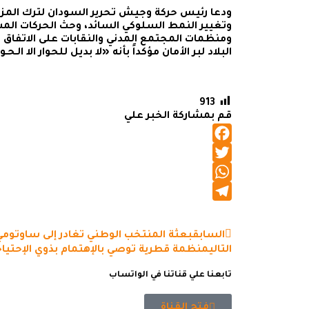
ودعا رئيس حركة وجيش تحرير السودان لترك المزا
وتغيير النمط السلوكي السائد، وحث الحركات ال
ومنظمات المجتمع المدني والنقابات على الاتفاق ح
البلاد لبر الأمان مؤكداً بأنه «لا بديل للحوار الا الـحـوا
913
قم بمشاركة الخبر علي
Facebook
Twitter
WhatsApp
Telegram
السابق
بعثة المنتخب الوطني تغادر إلى ساوتومي
التالي
منظمة قطرية توصي بالإهتمام بذوي الإحتيا
تابعنا علي قناتنا في الواتساب
فتح القناة