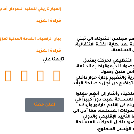
إنهيار تاريخي للجنيه السودان أمام 
قراءة المزيد
ضو مجلس الشركاء الى تبني
بيان الرقمية.. الخدمة المدنية تمزق
د نهاية الفترة الانتقالية،
ق السلمية،
قراءة المزيد
تابعنا علي
ي التنظيمي لحركته بفندق
صولا للديموقراطية الدائمة،
اس متين وصولا
 والتغيير لإدارة حوار داخلي
لتواضع من أجل مصلحة البلاد.
لمية، وأشار إلى أنهم حملوا
المسلحة لعبت دوراً كبيراً في
اعلن معنا
ياء في إقليم دارفور.وأردف:
حركات المسلحة، مما أدى الى
تأييد الإقليمي والدولي
صره داخــل الحركات المسلحة
 الرئيس المخلوع.