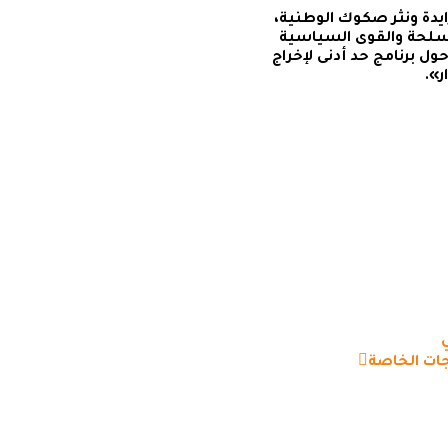
يدة ونثر صكوك الوطنية،
مسلحة والقوى السياسية
ول برنامج حد أدنى لإخراج
ر».
جات الخاصة