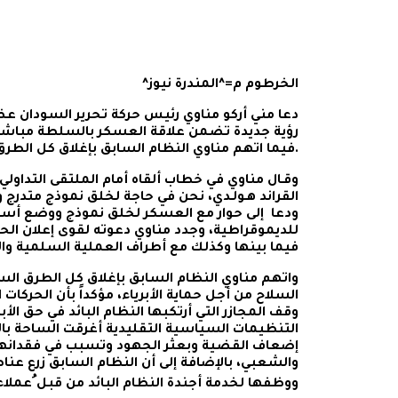
الخرطوم م=^المندرة نيوز^
دعا مني أركو مناوي رئيس حركة تحرير السودان ع
رؤية جديدة تضمن علاقة العسكر بالسلطة مباشرة بع
.فيما اتهم مناوي النظام السابق بإغلاق كل الطر
وقـال مناوي في خطاب ألقاه أمام الملتقى التداول
القراند هـولـدي، نحن في حاجة لخلق نموذج متدرج و
ودعا إلى حوار مع العسكر لخلق نموذج ووضع أس
للديموقراطية، وجدد مناوي دعوته لقوى إعلان الحرية
فيما بينها وكذلك مع أطراف العملية السلمية وا
واتهم مناوي النظام السابق بإغلاق كل الطرق الس
السلاح من أجل حماية الأبرياء، مؤكداً بأن الحركات 
وقف المجازر التي أرتكبها النظام البائد في حق الأبر
التنظيمات السياسية التقليدية أغرقت الساحة بال
إضعاف القضية وبعثر الجهود وتسبب في فقدانها ال
والشعبي، بالإضافة إلى أن النظام السابق زرع عنا
ووظفها لخدمة أجندة النظام البائد من قبل ُعملاء