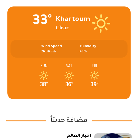
33°
Khartoum
Clear
Wind Speed
Humidity
26.3Km/h
43%
SUN
SAT
FRI
38°
36°
39°
مضافة حديثاً
أخبار العالم