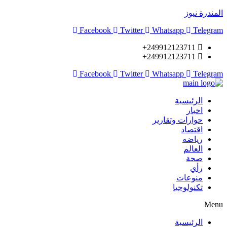
المندرة نيوز
Facebook
Twitter
Whatsapp
Telegram
249912123711+
249912123711+
Facebook
Twitter
Whatsapp
Telegram
الرئيسية
اخبار
حوارات وتقارير
اقتصاد
رياضه
العالم
صحة
رأي
منوعات
تكنولوجيا
Menu
الرئيسية