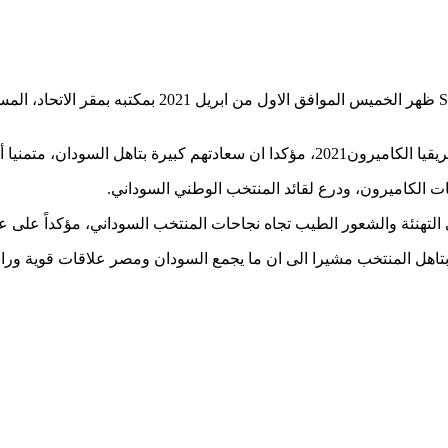
استقبل البروفيسور كمال شداد رئيس الاتحاد السوداني لكر
لسوداني والمصري الى نهائي البطولة.
ات الكاميرون، ودرع لقائد المنتخب الوطني السوداني.
هنئة والشعور الطيب تجاه نجاحات المنتخب السوداني، مؤكداً على عمق
بتاهل المنتخب مشيرا الى ان ما يجمع السودان ومصر علاقات قوية ورا