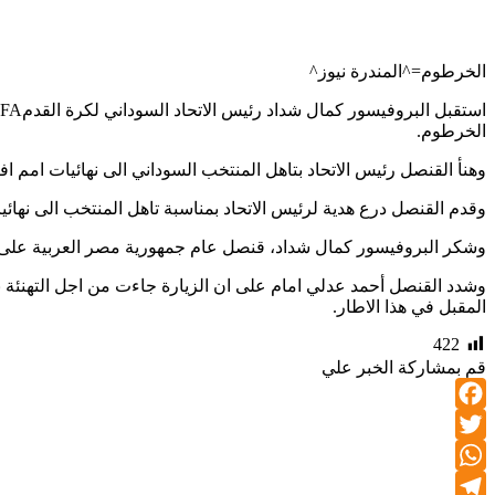
الخرطوم=^المندرة نيوز^
الخرطوم.
وهنأ القنصل رئيس الاتحاد بتاهل المنتخب السوداني الى نهائيات امم افريقيا الكاميرون2021، مؤكدا ان سعادتهم كبيرة بتاهل السودان، متمنيا أن يصل المنتخبين ا
وقدم القنصل درع هدية لرئيس الاتحاد بمناسبة تاهل المنتخب الى نهائي
وشكر البروفيسور كمال شداد، قنصل عام جمهورية مصر العربية على الت
وشدد القنصل أحمد عدلي امام على ان الزيارة جاءت من اجل التهنئة 
المقبل في هذا الاطار.
422
قم بمشاركة الخبر علي
Facebook
Twitter
WhatsApp