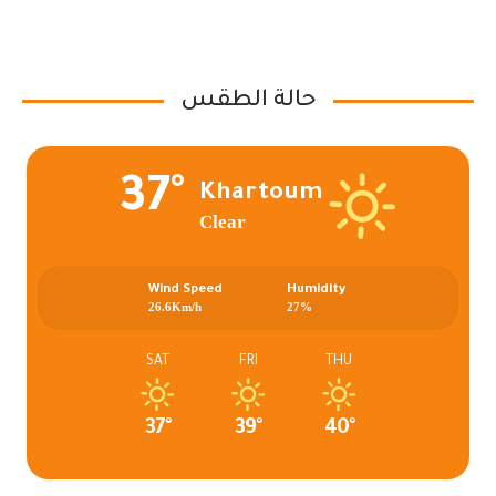
حالة الطقس
37°
Khartoum
Clear
Wind Speed
Humidity
26.6Km/h
27%
SAT
FRI
THU
37°
39°
40°