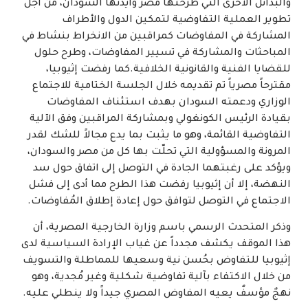
والبدائل الأخرى التي طرحتها مصر وأيّدتها السودان، من أجل
تطوير العملية التفاوضية لتمكين الدول والأطراف
المشاركة في المفاوضات كمراقبين من الانخراط بنشاط في
المباحثات والمشاركة في تسيير المفاوضات، وطرح حلول
للقضايا الفنية والقانونية الخلافية.كما رفضت إثيوبيا،
مقترحاً مصرياً تم تقديمه خلال الجلسة الختامية للاجتماع
الوزاري ودعمته السودان بهدف استئناف المفاوضات
بقيادة الرئيس الكونغولي وبمشاركة المراقبين وفق الآلية
التفاوضية القائمة، وهو ما يثبت بما يدع مجالاً للشك لقدر
المرونة والمسؤولية التي تحلّت بها كل من مصر والسودان،
ويؤكد على رغبتهما الجادة في التوصل إلى اتفاق حول سد
النهضة، إلا أن إثيوبيا رفضت هذا الطرح مما أدى إلى فشل
الاجتماع في التوصل لتوافق حول إعادة إطلاق المُفاوضات.
وذكر المتحدث الرسمي باسم وزارة الخارجية المصرية، أن
هذا الموقف يكشف مجدداً عن غياب الإرادة السياسية لدى
إثيوبيا للتفاوض بحُسن نية وسعيها للمماطلة والتسويف
من خلال الاكتفاء بآلية تفاوضية شكلية وغير مُجدية، وهو
نهجٌ مؤسفٌ يعيه المفاوض المصري جيداً ولا ينطلي عليه.