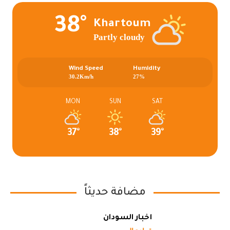
38°
Khartoum
Partly cloudy
Wind Speed
Humidity
30.2Km/h
27%
MON
SUN
SAT
37°
38°
39°
مضافة حديثاً
أخبار السودان