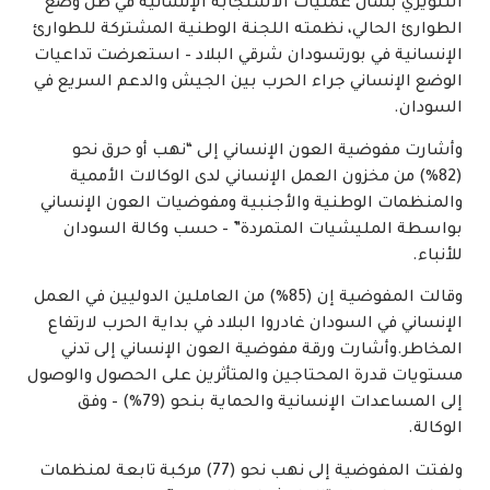
التنويري بشأن عمليات الاستجابة الإنسانية في ظل وضع
الطوارئ الحالي، نظمته اللجنة الوطنية المشتركة للطوارئ
الإنسانية في بورتسودان شرقي البلاد – استعرضت تداعيات
الوضع الإنساني جراء الحرب بين الجيش والدعم السريع في
السودان.
وأشارت مفوضية العون الإنساني إلى “نهب أو حرق نحو
(82%) من مخزون العمل الإنساني لدى الوكالات الأممية
والمنظمات الوطنية والأجنبية ومفوضيات العون الإنساني
بواسطة المليشيات المتمردة” – حسب وكالة السودان
للأنباء.
وقالت المفوضية إن (85%) من العاملين الدوليين في العمل
الإنساني في السودان غادروا البلاد في بداية الحرب لارتفاع
المخاطر.وأشارت ورقة مفوضية العون الإنساني إلى تدني
مستويات قدرة المحتاجين والمتأثرين على الحصول والوصول
إلى المساعدات الإنسانية والحماية بنحو (79%) – وفق
الوكالة.
ولفتت المفوضية إلى نهب نحو (77) مركبة تابعة لمنظمات