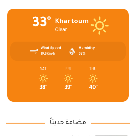
33°
Khartoum
Clear
Wind Speed
Humidity
19.8Km/h
37%
SAT
FRI
THU
38°
39°
40°
مضافة حديثاً