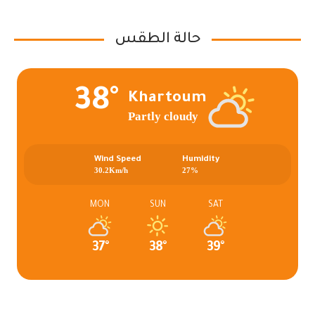
حالة الطقس
38°
Khartoum
Partly cloudy
Wind Speed
Humidity
30.2Km/h
27%
MON
SUN
SAT
37°
38°
39°