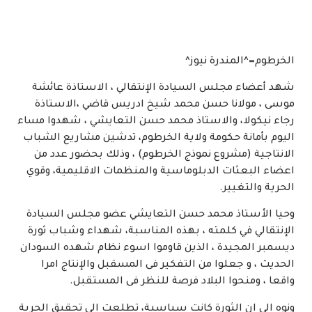
الخرطوم=^المندرة نيوز^
شهد أعضاء مجلس السيادة الإنتقالي ، الاستاذة عائشة
موسى ، مولانا حسن محمد شيخ ادريس قاضي ،الاستاذة
رجاء نيكولا، والاستاذ محمد حسن التعايشي ، شهدوا مساء
اليوم بأمانة حكومة ولاية الخرطوم، تدشين مشاريع الشباب
الانتاجية (مشروع نموذج الخرطوم) ، وذلك بحضور عدد من
اعضاء البعثات الدبلوماسية والمنظمات الاقليمية، وقوي
الحرية والتغيير.
وحيا الأستاذ محمد حسن التعايشي عضو مجلس السيادة
الإنتقالي في كلمته ، بهذه المناسبة، شهداء وشباب ثورة
ديسمبر المجيدة ، الذين قاوموا اسوء نظام شهده السودان
الحديث ، و جعلوا من التفكير فى المسقبل والإنتاج امرا
واقعا ، ومنحوا البلاد فرصة للنظر فى المستقبل.
ونوه الى ان الثورة كانت سياسية، تطلعت الى تحقيق الحرية