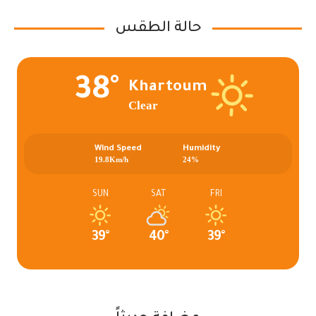
حالة الطقس
38°
Khartoum
Clear
Wind Speed
Humidity
19.8Km/h
24%
SUN
SAT
FRI
39°
40°
39°