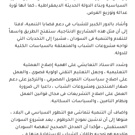
السياسية وبناء الدولة الحديثة الديمقراطية ، كما انها ثورة
عدالة وتوزيع الفرص.
وأشاد بالدور الكبير للشباب في دعم قضايا التنمية، لافتا
إلى أن مثل هذه المشاريع الانتاجية، ستفتح الطريق واسعاً
للتقدم والتنمية فى السودان ، مشيرا إلى التحديات التي
تواجه مشروعات الشباب والمتعلقة بالسياسات الكلية
للدولة.
وشدد الاستاذ التعايشي على اهمية إصلاح العملية
التعليمية ، وجعل التعليم التقني اولوية قصوى ، والعمل
على اصلاح سياسيات التمويل المصرفي ، والتركيز على دعم
صغار المنتجين ومشروعات الشباب ، داعيا الى ضرورة
العمل على اصلاح التشريعات فى مجال قوانين العمل
ونظام التامين ، والسياسات السكانية.
واضاف أن التنمية تتماشى مع التطور السياسي فى البلاد ،
منوها إلى أن تدشين نموذج الخرطوم ، يعد مشروع السودان
المستقبلي ، مؤكدا أن المدخل الصحيح لنهضة السودان
وتقدمه هو توجيه طاقات الشباب للإستفادة منها في