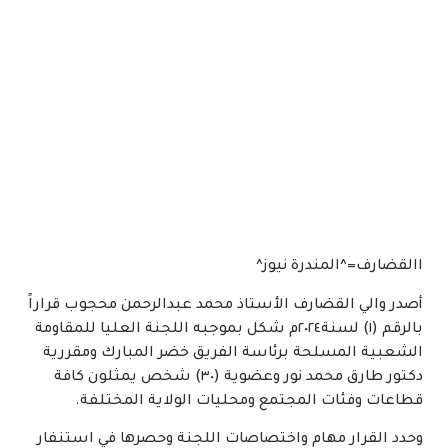
االقضارف=^المندرة نيوز^
أصدر والي القضارف الأستاذ محمد عبدالرحمن محجوب قراراً
بالرقم (١) لسنة٢٠٢٤م شكل بموجبه اللجنة العليا للمقاومة
الشعبية المسلحة برئاسة الفريق خضر المبارك ومقررية
دكتور طارق محمد نور وعضوية (٣٠) شخص يمثلون كافة
قطاعات وفئات المجتمع ومحليات الولاية المختلفة.
وحدد القرار مهام واختصاصات اللجنة وحصرها في استنفار