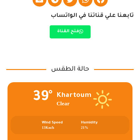
تابعنا علي قناتنا في الواتساب
فتح القناة
حالة الطقس
39°
Khartoum
Clear
Wind Speed
Humidity
13Km/h
21%