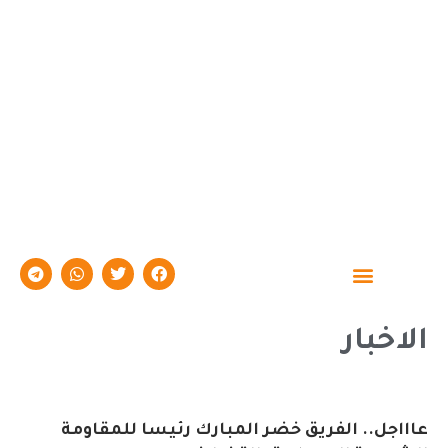
حوارات وتقارير
الاخبار
عاااجل.. الفريق خضر المبارك رئيسا للمقاومة