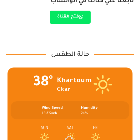
تابعنا علي قناتنا في الواتساب
فتح القناة
حالة الطقس
38°
Khartoum
Clear
Wind Speed
Humidity
19.8Km/h
24%
SUN
SAT
FRI