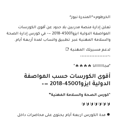
الخرطوم=^المندرة نيوز^
تعلن إدارة منصة مدربين بلا حدود عن أقوى الكورسات
المواصفة الدولية ايزو45001-2018 —- في كورس إدارة الصحة
والسلامة المهنية عبر تطبيق واتساب لمدة أربعة أيام.
لدعم مسيرتك المهنية 📑
–‐——————————–
*مجااااااانا 🔥🔥🔥🔥*
أقوى الكورسات حسب المواصفة
الدولية ايزو45001-2018 —–
“
كورس الصحة والسلامة المهنية”
🔰🔰🔰🔰🔰🔰🔰
⏺️ مدة الكورس اربعة أيام يحتوى على محاضرات داخل