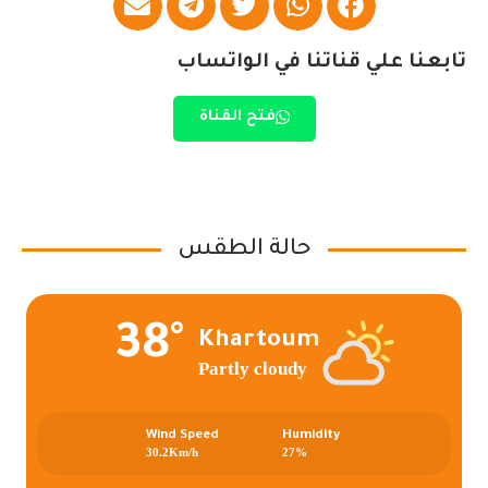
تابعنا علي قناتنا في الواتساب
فتح القناة
حالة الطقس
38°
Khartoum
Partly cloudy
Wind Speed
Humidity
30.2Km/h
27%