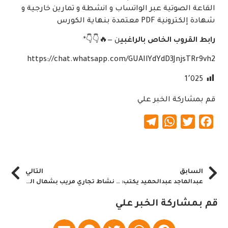
القاعة الصوتية عبر الواتساب و انشطة و تمارين خارجية و
شهادة إلكترونية PDF معتمدة بنهاية الكورس
رابط القروب الخاص بالراغبي
ن —🔥👇👇*
https://chat.whatsapp.com/GUAIlYdYdD3JnjsTRr9vh2
1٬025
قم بمشاركة الخبر علي
Telegram
WhatsApp
Twitter
Facebook
السابق
التالي
عبدالماجد عبدالحميد يكتب: بروف غندور
نشاط تجاري مريب بشمال السودان والسلطات تتحرك
قم بمشاركة الخبر علي