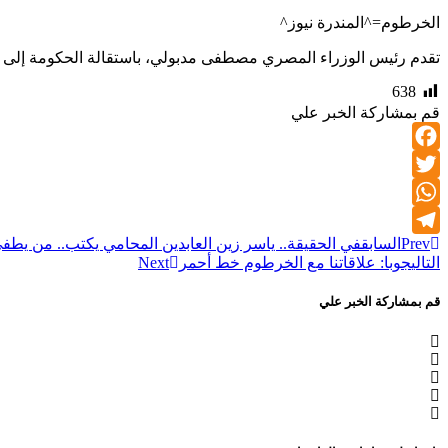
الخرطوم=^المندرة نيوز^
تقدم رئيس الوزراء المصري مصطفى مدبولي، باستقالة الحكومة إلى الر
638
قم بمشاركة الخبر علي
Facebook
Twitter
WhatsApp
Prev
السابق
في الحقيقة.. ياسر زين العابدين المحامي يكتب.. من يطفئ 
Telegram
التالي
جوبا: علاقاتنا مع الخرطوم خط أحمر
Next
قم بمشاركة الخبر علي