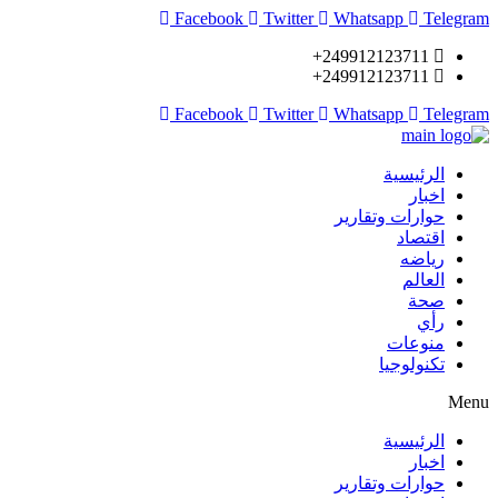
Facebook
Twitter
Whatsapp
Telegram
249912123711+
249912123711+
Facebook
Twitter
Whatsapp
Telegram
الرئيسية
اخبار
حوارات وتقارير
اقتصاد
رياضه
العالم
صحة
رأي
منوعات
تكنولوجيا
Menu
الرئيسية
اخبار
حوارات وتقارير