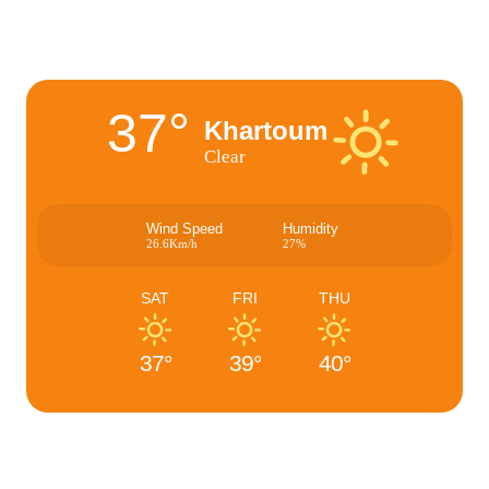
37°
Khartoum
Clear
Wind Speed
Humidity
26.6Km/h
27%
SAT
FRI
THU
37°
39°
40°