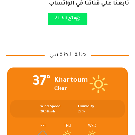
تابعنا علي قناتنا في الواتساب
فتح القناة
حالة الطقس
37°
Khartoum
Clear
Wind Speed
Humidity
20.5Km/h
27%
FRI
THU
WED