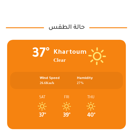
حالة الطقس
37°
Khartoum
Clear
Wind Speed
Humidity
26.6Km/h
27%
SAT
FRI
THU
37°
39°
40°