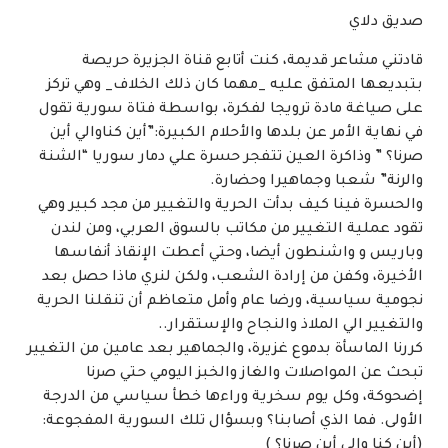
صديق دلاي
قادتني مشاعر قديمة، كنت أتابع قناة الجزيرة حريصة
بتبديعها المتفق عليه _مهما كان ذلك الخلاف_ وهي تركز
على صياغة مادة ترويجا لفكرة، بواسطة فتاة سورية تقول
في نهاية الأمر عن بلدها والأحلام الكبيرة:”أين كناوالي أين
صرنا؟ ” وذاكرة العين تتفجر حسرة علي دمار سوريا “الشنة
والرنة” شعبا وجماهيرا وحضارة.
والحسرة فينا كيف بدأت الحرية والتغيير من مجد كبير وهي
تقود عملية التغيير من مكاتب بالسوق العربي، ومن لندن
وباريس و واشنطون أيضا، وحتي أعطت الإنقاذ أنفاسها
الأخيرة، وكفن من إرادة الشعب، ولكن لنري ماذا حصل بعد
نجومية سياسية، ورضا عام وأمل متعاظم أن تنقلنا الحرية
والتغيير الي الملاذ والنجاح والإستقرار..
كررنا الماسأة بدموع غزيرة، والجماهير بعد عامين من التغيير
تبحث عن المواصلات والغاز والخبز اليومي حتي صرنا
إضحوكة، وكل يوم سخرية وراءها خطأ سياسي من الدرجة
الأولى. فما الذي أصابنا؟ وبسؤال تلك السورية المفجوعة:
(أين كنا والي أين صرنا؟ )