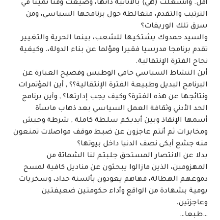
أمل. وأنشغلت (هي) بالأنانية ذاتها، وضيعت وقتا ثمينا في
الترتيب والتقدم، متغالطة حول برنامجها السياسي، ومن
سرق تلك الوريقات؟
والسيد حمدوك يشتكيها للشعب، بينما الحرية والتغيير
تقدم برنامجا مدرسيا فقيرا ومؤلما عن بناء الدولة،. وكيفية
نجاح الفترة الإنتقالية.
أين النشاط السياسي حامي الوطيس وفصيح العبارة عن
البرنامج البديل وطبيعة الفترة الإنتقالية؟؟ , أين المؤتمرات
ونتائجها عن هذه الفترة؟ وكيف يجب إدارتها؟ , وأين برنامج
الحد الأدني وثقافة العمل السياسي بعد ذهاب ماسأة
أسمها الإنقاذ وبين أيديكم سلطة كاملة , شرطة وجيش
ومخابرات ثم أنتم عاجزون عن ضبط موقف مواصلات تمنعون
منه جشع أبكى نصف الدنيا داخل بيوتها؟
بدلا عن الانتصار المستحق جلبتم لنا الشماتة من
المهزومين، الذين مازالوا يبحثون عن مناديل كافية لمسح
دموعهم الهطالة، فهاهم يعودون بألسنة حداد، وسخريات
يومية بشهادة من الواقع وأداء حكومتين ضعيفتين
وعاجزتين.
…طبعا…