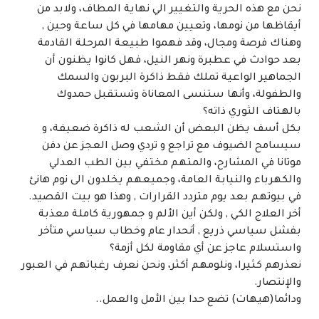
نحن مع هذه الحرية والتغيير الي نهاية المطاف، ولابد من
أيقاظها من نومها، وتعيين مهامها في كل ساعة وحين ,
وهناك فرصة ومجال، وقد فهموا طبيعة المرحلة القادمة
بعد حوادث في عطبرة ونهر النيل، فهل كانوا يظنون أن
الجماهير الواعية تملك فقط ذاكرة البربون والسمك
والطفولة، وأنها ستنسى المعاناة وتستقبل حمدوك
بالهتاف الثوري ذاته؟
بكل أسف يظن البعض أن الشعب له ذاكرة ضعيفة، و
سيسامح الضيوف مع تراجع و تردي وصل العجز عن دفن
موتانا في المشارح، والمتهم مختفي بين الطب العدلي
والكهرباء والنيابة العامة، وجميعهم يخلدون الى نوم هانئ
في بيوتهم بعد يوم متردد القرارات , وهذا هو بيت القصيد.
أخر العلاج الكي , ولكن أين الألم و جمهورية كاملة معذبة
بفشل سياسي ذريع , أنحدار عام وخطاب سياسي متأخر
واستسلام عاجز عن أي مقاومة لكل أزمة؟
نعذرهم كثيرا، ونلومهم أكثر، ونحن نعرف رغباتهم في العبور
والإنتصار.
ودائما(هيهات) تضع حدا بين الأمل والعمل..