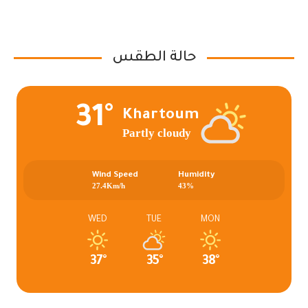
حالة الطقس
31°
Khartoum
Partly cloudy
Wind Speed
Humidity
27.4Km/h
43%
WED
TUE
MON
37°
35°
38°