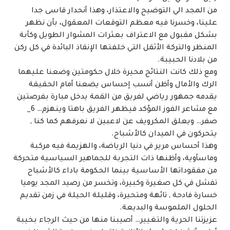
من المجد الي التوضيح والاعتذار، وهذا أنحدار قاسى جدا
علينا، وخسرنا فيه معظم التوقعات المعقول، بأن نظهر
بشكل مقبول مع الاعتراف بعثرات المشوار الطويل وكأبة
المنظر والتركة الأثقل التي خلفتها الإنقاذ البائدة في كل ركن
من بلادنا الحبيبة.
ومع ذلك كانت النتائج محيرة خلال حكومتين وضعنا عليهما
الرك والأمال وأظن أنسب إحساس يضعنا أمام الحقيقة
يقدمه جمهور رياضي لفريق من القمة يدخل مبارة بفرصتين
مع مشاعر الفوز المؤكد فيظهر الفريق باهتا وينهزم… 6_
صفر… ويعلق المكرويف عن لاعبين لا نعرفهم كما كنا ,
يتحركون في الميدان كالأشباح.
وهذا أحساس مرير في دنيا الرياضة، والهزيمة فيه مركبة
وماسأوية، وأظنها ذات التجربة للجماهير السياسية متحركة
من مفقوداتها الأساسية بينما الحكومة باداء كالأشباح
تفشل في كل صغيرة وكبيرة، وتخسر من رصيد المجد يوميا
خسارة فادحة , تائهة ومتحيرة، وقليلة الحيلة في زمن تقديم
الحلول الملموسة والبديعة.
عزيزتنا الحرية والتغيير… أصيبنا منها من حيث الرجاء بخيبة