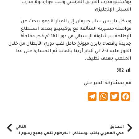
بوكيتينو مدرب الفريق الفرنسي وبيب جوارديولا مدرب
السيتي الإنجليزي
ويدخل باريس سان جيرمان إلى المباراة وهو يبحث عن
مواصلة مسيرته المتألقة مع بوكيتينو بعدما استطاع
الإطاحة ببرشلونة الإسباني في دور الـ16 ثم فجر مفاجأة
جديدة بإقصاء بايرن ميونخ حامل لقب دوري الأبطال من خلال
الفوز عليه 3-2 في أليانز آرينا بألمانيا ثم الخسارة على هذا
الملعب بهدف نظيف.
382
قم بمشاركة الخبر علي
Telegram
WhatsApp
Twitter
Facebook
السابق
التالي
مكي المغربي يكتب..وستذكرونه
الخرطوم تلغي جميع رسوم الإمتحانات بمرحلة الأساس