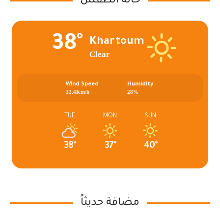
حالة الطقس
38°
Khartoum
Clear
Wind Speed
Humidity
32.4Km/h
28%
TUE
MON
SUN
38°
37°
40°
مضافة حديثاً