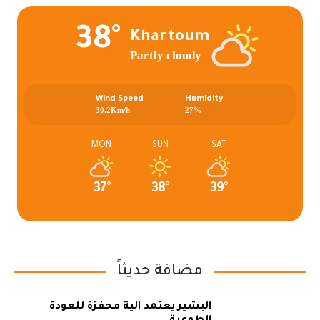
38°
Khartoum
Partly cloudy
Wind Speed
Humidity
30.2Km/h
27%
MON
SUN
SAT
37°
38°
39°
مضافة حديثاً
البشير يعتمد آلية محفزة للعودة