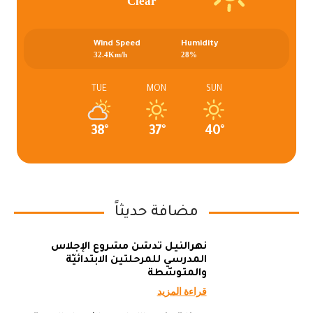
Clear
Wind Speed
Humidity
32.4Km/h
28%
TUE
MON
SUN
38°
37°
40°
مضافة حديثاً
نهرالنيل تدشن مشروع الإجلاس
المدرسي للمرحلتين الابتدائيّة
والمتوسّطة
قراءة المزيد