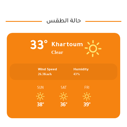
حالة الطقس
33°
Khartoum
Clear
Wind Speed
Humidity
26.3Km/h
43%
SUN
SAT
FRI
38°
36°
39°