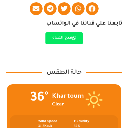
تابعنا علي قناتنا في الواتساب
فتح القناة
حالة الطقس
36°
Khartoum
Clear
Wind Speed
Humidity
31.7Km/h
32%