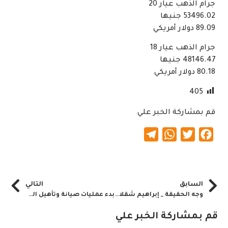
جرام الذهب عيار 20
53496.02 جنيها
89.09 دولار أمريكي
جرام الذهب عيار 18
48146.47 جنيها
80.18 دولار أمريكي
405
قم بمشاركة الخبر علي
Telegram
WhatsApp
Twitter
Facebook
السابق
التالي
وجه الحقيقة _ إبراهيم شقلاوي يكتب.. السودان والصين بعيدًا عن المزايدة السياسية
بدء عمليات صيانة وتأهيل الطرق الداخلية بالخرطوم
قم بمشاركة الخبر علي