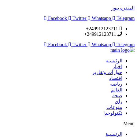
المندرة نيوز
Facebook
Twitter
Whatsapp
Telegram
249912123711+
249912123711+
Facebook
Twitter
Whatsapp
Telegram
الرئيسية
اخبار
حوارات وتقارير
اقتصاد
رياضه
العالم
صحة
رأي
منوعات
تكنولوجيا
Menu
الرئيسية