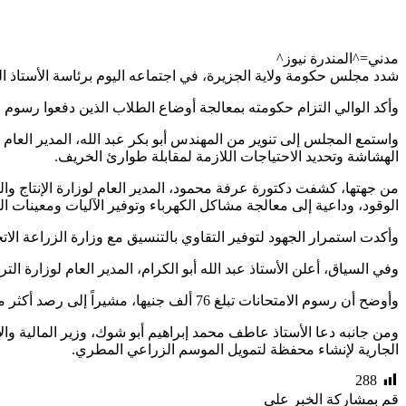
مدني=^المندرة نيوز^
شدد مجلس حكومة ولاية الجزيرة، في اجتماعه اليوم برئاسة الأستاذ الط
وأكد الوالي التزام حكومته بمعالجة أوضاع الطلاب الذين دفعوا رسوم 
واستمع المجلس إلى تنوير من المهندس أبو بكر عبد الله، المدير العا
الهشاشة وتحديد الاحتياجات اللازمة لمقابلة طوارئ الخريف.
من جهتها، كشفت دكتورة عرفة محمود، المدير العام لوزارة الإنتاج و
الوقود، وداعية إلى معالجة مشاكل الكهرباء وتوفير الآليات ومعينات ال
وأكدت استمرار الجهود لتوفير التقاوي بالتنسيق مع وزارة الزراعة الات
وفي السياق، أعلن الأستاذ عبد الله أبو الكرام، المدير العام لوزارة التربية والتعليم، أن عدد ا
وأوضح أن رسوم الامتحانات تبلغ 76 ألف جنيها، مشيراً إلى رصد أكثر من 6,000 طالبا معسر بالولاية.
ومن جانبه دعا الأستاذ عاطف محمد إبراهيم أبو شوك، وزير المالية وا
الجارية لإنشاء محفظة لتمويل الموسم الزراعي المطري.
288
قم بمشاركة الخبر علي