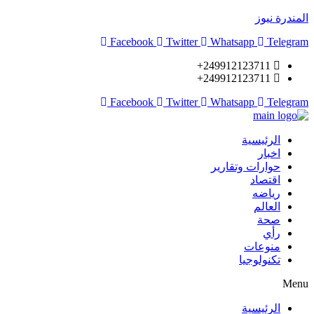
المندرة نيوز
Facebook
Twitter
Whatsapp
Telegram
249912123711+
249912123711+
Facebook
Twitter
Whatsapp
Telegram
الرئيسية
اخبار
حوارات وتقارير
اقتصاد
رياضه
العالم
صحة
رأي
منوعات
تكنولوجيا
Menu
الرئيسية