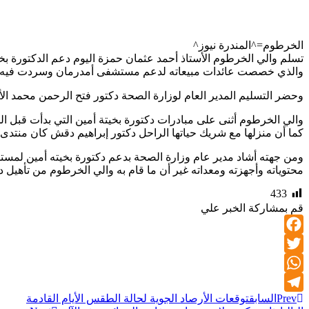
الخرطوم=^المندرة نيوز^
تسلم والي الخرطوم الأستاذ أحمد عثمان حمزة اليوم دعم الدكتورة بخي
والذي خصصت عائدات مبيعاته لدعم مستشفى أمدرمان وسردت فيه قص
وحضر التسليم المدير العام لوزارة الصحة دكتور فتح الرحمن محمد الأم
والي الخرطوم أثنى على مبادرات دكتورة بخيتة أمين التي بدأت قب
كما أن منزلها مع شريك حياتها الراحل دكتور إبراهيم دقش كان منتدى ل
ومن جهته أشاد مدير عام وزارة الصحة بدعم دكتورة بخيته أمين لمستش
محتوياته وأجهزته ومعداته غير أن ما قام به والي الخرطوم من تأهيل 
433
قم بمشاركة الخبر علي
Facebook
Twitter
WhatsApp
Prev
السابق
توقعات الأرصاد الجوية لحالة الطقس الأيام القادمة
Telegram